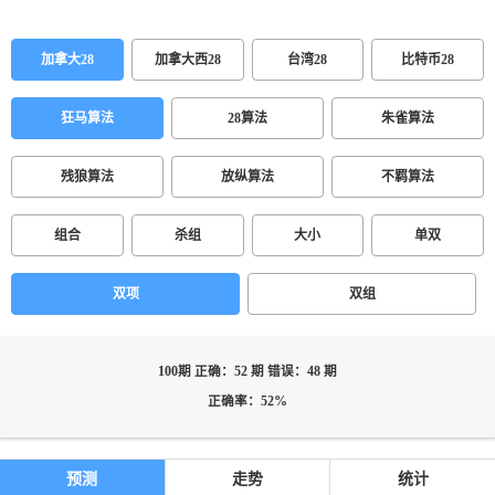
加拿大28
加拿大西28
台湾28
比特币28
狂马算法
28算法
朱雀算法
残狼算法
放纵算法
不羁算法
组合
杀组
大小
单双
双项
双组
100期 正确：52 期 错误：48 期
正确率：52%
预测
走势
统计