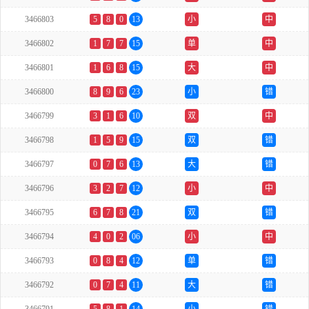
3466803
5
8
0
13
小
中
3466802
1
7
7
15
单
中
3466801
1
6
8
15
大
中
3466800
8
9
6
23
小
错
3466799
3
1
6
10
双
中
3466798
1
5
9
15
双
错
3466797
0
7
6
13
大
错
3466796
3
2
7
12
小
中
3466795
6
7
8
21
双
错
3466794
4
0
2
06
小
中
3466793
0
8
4
12
单
错
3466792
0
7
4
11
大
错