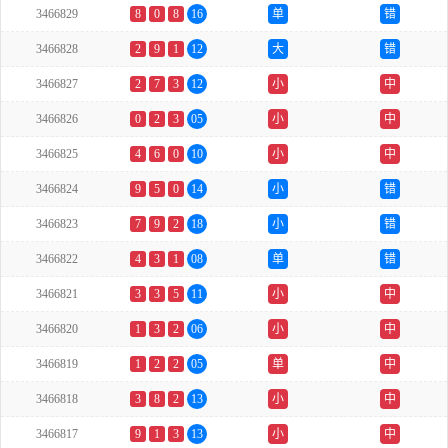
3466829
8
0
8
16
单
错
3466828
2
9
1
12
大
错
3466827
2
7
3
12
小
中
3466826
0
2
3
05
小
中
3466825
4
6
0
10
小
中
3466824
9
5
0
14
小
错
3466823
7
9
2
18
小
错
3466822
4
3
1
08
单
错
3466821
3
3
5
11
小
中
3466820
1
3
2
06
小
中
3466819
1
2
2
05
单
中
3466818
3
8
2
13
小
中
3466817
9
1
3
13
小
中