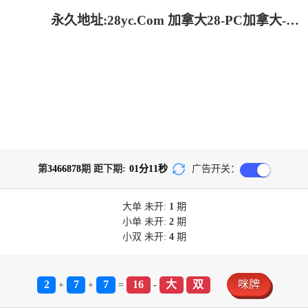
永久地址:28yc.Com 加拿大28-PC加拿大-加拿大pc预测结果走势|加拿大28预测开奖官网咪牌|加拿大预测28在线预测官网_专注研究!
第
3466878
期 距下期:
01
分
11
秒
广告开关：
大单
未开:
1
期
小单
未开:
2
期
小双
未开:
4
期
2
7
7
16
大
双
咪牌
+
+
=
-