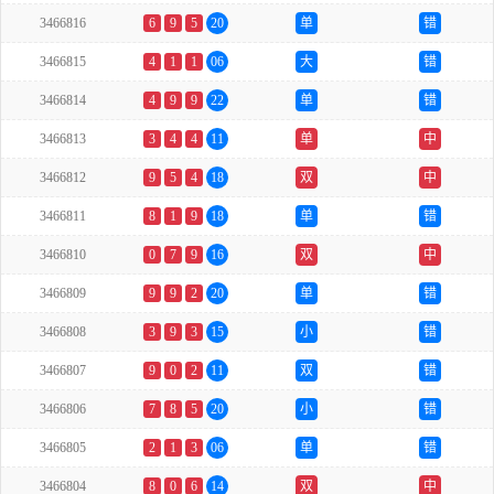
3466816
6
9
5
20
单
错
3466815
4
1
1
06
大
错
3466814
4
9
9
22
单
错
3466813
3
4
4
11
单
中
3466812
9
5
4
18
双
中
3466811
8
1
9
18
单
错
3466810
0
7
9
16
双
中
3466809
9
9
2
20
单
错
3466808
3
9
3
15
小
错
3466807
9
0
2
11
双
错
3466806
7
8
5
20
小
错
3466805
2
1
3
06
单
错
3466804
8
0
6
14
双
中