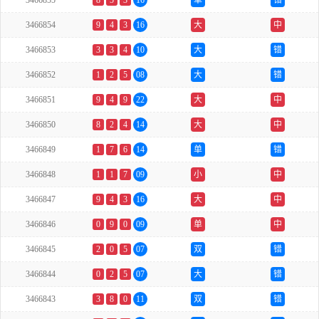
3466855
8
5
3
16
单
错
3466854
9
4
3
16
大
中
3466853
3
3
4
10
大
错
3466852
1
2
5
08
大
错
3466851
9
4
9
22
大
中
3466850
8
2
4
14
大
中
3466849
1
7
6
14
单
错
3466848
1
1
7
09
小
中
3466847
9
4
3
16
大
中
3466846
0
9
0
09
单
中
3466845
2
0
5
07
双
错
3466844
0
2
5
07
大
错
3466843
3
8
0
11
双
错