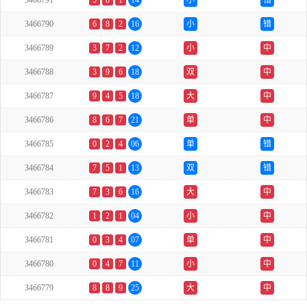
3466791
5
8
1
14
小
错
3466790
6
8
2
16
小
错
3466789
3
7
2
12
小
中
3466788
3
9
6
18
双
中
3466787
9
4
5
18
大
中
3466786
8
6
7
21
单
中
3466785
0
2
4
06
单
错
3466784
7
5
1
13
双
错
3466783
7
3
6
16
大
中
3466782
1
2
1
04
小
中
3466781
0
3
4
07
单
中
3466780
0
4
7
11
小
中
3466779
8
8
9
25
大
中