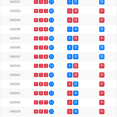
3466951
5
9
9
23
小
双
错
3466950
0
4
5
09
小
单
中
3466949
9
3
0
12
小
双
中
3466948
8
4
4
16
小
单
错
3466947
6
1
1
08
大
双
中
3466946
1
3
3
07
大
双
错
3466945
7
5
0
12
大
单
错
3466944
1
1
2
04
大
双
中
3466943
2
5
3
10
大
双
中
3466942
7
8
8
23
大
双
中
3466941
2
9
1
12
小
单
中
3466940
2
2
7
11
小
双
中
3466939
9
0
3
12
小
单
中