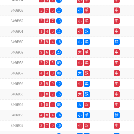
3466964
7
5
1
13
小
单
中
3466963
5
7
5
17
小
单
中
3466962
2
4
7
13
小
单
中
3466961
1
4
6
11
小
双
中
3466960
5
9
4
18
小
单
错
3466959
9
6
8
23
大
单
中
3466958
2
2
5
09
小
单
中
3466957
4
4
0
08
大
双
中
3466956
3
9
0
12
小
单
中
3466955
5
8
2
15
大
双
中
3466954
4
0
4
08
大
双
中
3466953
4
8
4
16
小
单
错
3466952
3
7
0
10
小
双
中