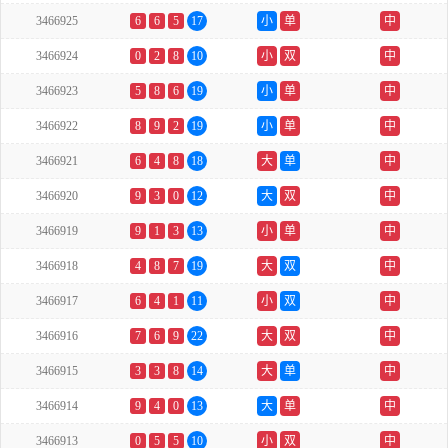
3466925
6
6
5
17
小
单
中
3466924
0
2
8
10
小
双
中
3466923
5
8
6
19
小
单
中
3466922
8
9
2
19
小
单
中
3466921
6
4
8
18
大
单
中
3466920
9
3
0
12
大
双
中
3466919
9
1
3
13
小
单
中
3466918
4
8
7
19
大
双
中
3466917
6
4
1
11
小
双
中
3466916
7
6
9
22
大
双
中
3466915
3
3
8
14
大
单
中
3466914
9
4
0
13
大
单
中
3466913
0
5
5
10
小
双
中