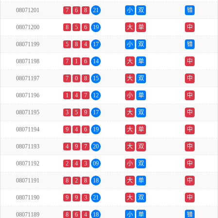
08071201
7
6
8
21
小
双
错
08071200
8
5
6
19
大
单
中
08071199
5
8
4
17
小
双
错
08071198
7
1
6
14
大
单
中
08071197
7
0
8
15
大
双
中
08071196
1
4
7
12
小
单
中
08071195
3
5
9
17
大
双
中
08071194
9
4
6
19
大
单
中
08071193
4
9
7
20
大
双
中
08071192
2
4
3
09
小
双
中
08071191
8
2
8
18
大
单
中
08071190
9
9
3
21
大
双
中
08071189
8
6
4
18
小
单
错