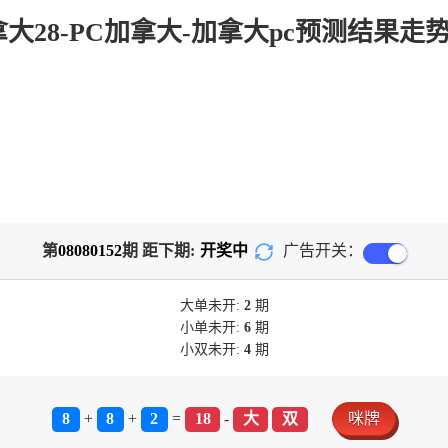
第
08080152
期 距下期:
00
分
47
秒
广告开关：
大单
未开:
2
期
小单
未开:
6
期
小双
未开:
4
期
8
+
8
+
2
=
18
-
大
双
咪牌