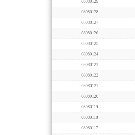
08080129
08080128
08080127
08080126
08080125
08080124
08080123
08080122
08080121
08080120
08080119
08080118
08080117