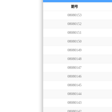
期号
08080153
08080152
08080151
08080150
08080149
08080148
08080147
08080146
08080145
08080144
08080143
08080142