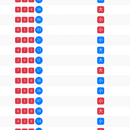
16
大
9
3
4
06
小
0
0
6
03
小
0
1
2
21
小
7
8
6
13
大
4
7
2
11
大
2
0
9
17
大
7
5
5
16
小
5
3
8
16
小
7
0
9
07
小
1
1
5
18
大
6
3
9
14
小
4
2
8