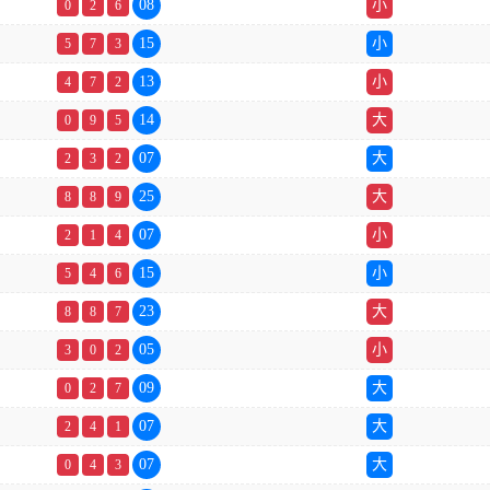
08
小
0
2
6
15
小
5
7
3
13
小
4
7
2
14
大
0
9
5
07
大
2
3
2
25
大
8
8
9
07
小
2
1
4
15
小
5
4
6
23
大
8
8
7
05
小
3
0
2
09
大
0
2
7
07
大
2
4
1
07
大
0
4
3