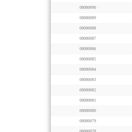
08080090
08080089
08080088
08080087
08080086
08080085
08080084
08080083
08080082
08080081
08080080
08080079
08080078