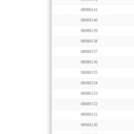
08080141
08080140
08080139
08080138
08080137
08080136
08080135
08080134
08080133
08080132
08080131
08080130