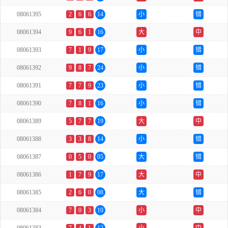
08061395
2
6
6
14
小
错
08061394
9
6
1
16
大
中
08061393
7
1
9
17
小
错
08061392
9
8
7
24
小
错
08061391
7
7
9
23
小
错
08061390
7
8
1
16
小
错
08061389
5
7
7
19
大
中
08061388
3
3
8
14
小
错
08061387
0
5
0
05
大
错
08061386
1
7
9
17
大
中
08061385
2
6
0
08
大
错
08061384
7
0
3
10
小
中