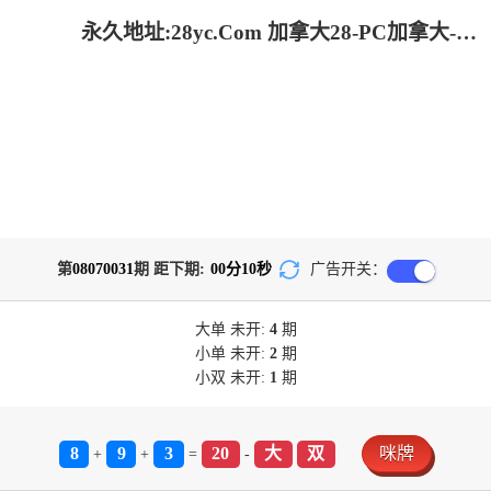
永久地址:28yc.Com 加拿大28-PC加拿大-加拿大pc预测结果走势|加拿大28预测开奖官网咪牌|加拿大预测28在线预测官网_专注研究!
第
08070031
期 距下期:
00
分
10
秒
广告开关：
大单
未开:
4
期
小单
未开:
2
期
小双
未开:
1
期
8
9
3
20
大
双
咪牌
+
+
=
-