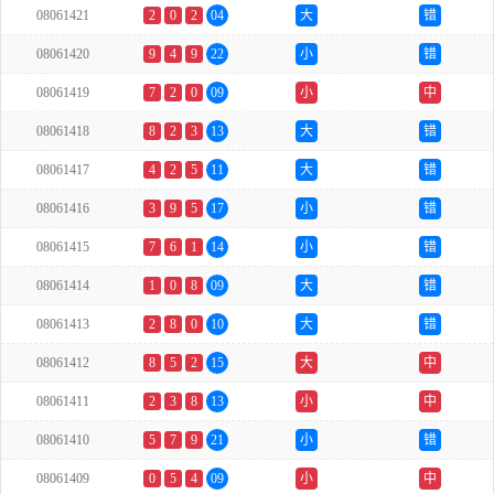
08061421
2
0
2
04
大
错
08061420
9
4
9
22
小
错
08061419
7
2
0
09
小
中
08061418
8
2
3
13
大
错
08061417
4
2
5
11
大
错
08061416
3
9
5
17
小
错
08061415
7
6
1
14
小
错
08061414
1
0
8
09
大
错
08061413
2
8
0
10
大
错
08061412
8
5
2
15
大
中
08061411
2
3
8
13
小
中
08061410
5
7
9
21
小
错
08061409
0
5
4
09
小
中