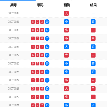
期号
号码
预测
结果
08070032
---
大
---
双
08070031
8
9
3
20
小
错
08070030
0
4
8
12
小
中
08070029
1
6
0
07
小
中
08070028
4
1
7
12
大
错
08070027
6
1
8
15
大
中
08070026
9
7
4
20
小
错
08070025
6
7
8
21
小
错
08070024
7
0
0
07
小
中
08070023
5
4
6
15
大
中
08070022
2
5
1
08
小
中
08070021
4
9
2
15
小
错