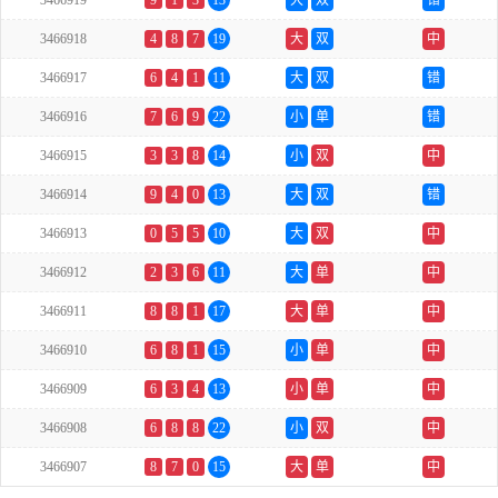
3466919
9
1
3
13
大
双
错
3466918
4
8
7
19
大
双
中
3466917
6
4
1
11
大
双
错
3466916
7
6
9
22
小
单
错
3466915
3
3
8
14
小
双
中
3466914
9
4
0
13
大
双
错
3466913
0
5
5
10
大
双
中
3466912
2
3
6
11
大
单
中
3466911
8
8
1
17
大
单
中
3466910
6
8
1
15
小
单
中
3466909
6
3
4
13
小
单
中
3466908
6
8
8
22
小
双
中
3466907
8
7
0
15
大
单
中