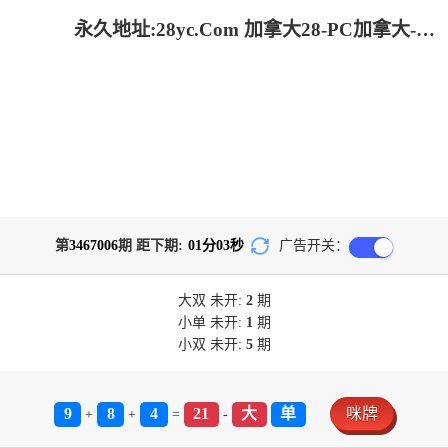
永久地址:28yc.Com 加拿大28-PC加拿大-加拿大pc预测结果走势|加拿大28预测开奖官网咪牌|加拿大预测28在线预测官网_专注研究!
第
3467006
期 距下期:
01
分
03
秒
广告开关：
大双
未开:
2
期
小单
未开:
1
期
小双
未开:
5
期
9
8
4
21
大
单
咪牌
+
+
=
-