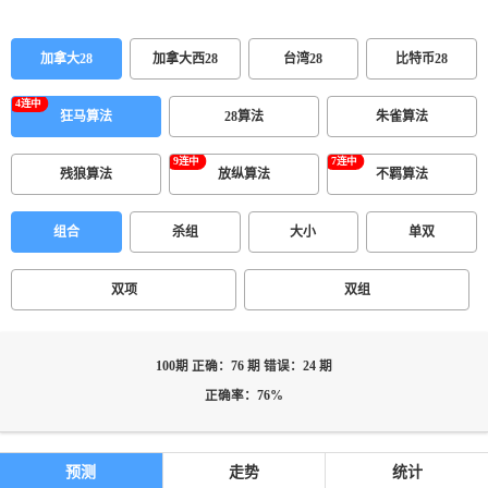
加拿大28
加拿大西28
台湾28
比特币28
狂马算法
28算法
朱雀算法
残狼算法
放纵算法
不羁算法
组合
杀组
大小
单双
双项
双组
100期 正确：76 期 错误：24 期
正确率：76%
预测
走势
统计