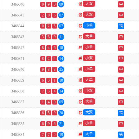
大双
3466846
0
9
0
09
殺
中
大双
3466845
2
0
5
07
殺
中
小单
3466844
0
2
5
07
殺
错
大单
3466843
3
8
0
11
殺
中
小单
3466842
8
4
6
18
殺
中
小双
3466841
8
2
4
14
殺
中
小单
3466840
9
8
8
25
殺
中
大单
3466839
6
3
1
10
殺
中
小双
3466838
7
3
4
14
殺
中
大单
3466837
1
4
0
05
殺
中
大双
3466836
6
5
9
20
殺
错
小单
3466835
6
9
6
21
殺
中
大单
3466834
7
7
5
19
殺
错