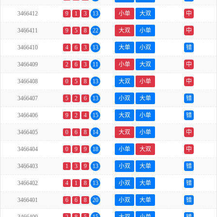
3466412
9
1
3
13
小单
大双
中
3466411
9
5
8
22
大双
小单
中
3466410
4
6
3
13
大单
小双
错
3466409
2
6
3
11
小单
大双
中
3466408
0
5
8
13
大双
小单
中
3466407
5
2
6
13
小双
大单
错
3466406
9
2
4
15
大双
小单
错
3466405
0
6
8
14
大双
小单
中
3466404
0
9
9
18
小单
大双
中
3466403
1
3
9
13
小双
大单
错
3466402
4
1
8
13
小双
大单
错
3466401
6
6
8
20
小双
大单
错