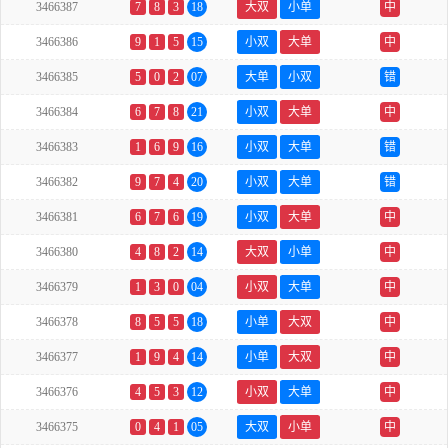
3466387
7
8
3
18
大双
小单
中
3466386
9
1
5
15
小双
大单
中
3466385
5
0
2
07
大单
小双
错
3466384
6
7
8
21
小双
大单
中
3466383
1
6
9
16
小双
大单
错
3466382
9
7
4
20
小双
大单
错
3466381
6
7
6
19
小双
大单
中
3466380
4
8
2
14
大双
小单
中
3466379
1
3
0
04
小双
大单
中
3466378
8
5
5
18
小单
大双
中
3466377
1
9
4
14
小单
大双
中
3466376
4
5
3
12
小双
大单
中
3466375
0
4
1
05
大双
小单
中