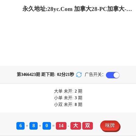
永久地址:28yc.Com 加拿大28-PC加拿大-加拿大pc预测结果走势|加拿大28预测开奖官网咪牌|加拿大预测28在线预测官网_专注研究!
第
3466423
期 距下期:
02
分
20
秒
广告开关：
大单
未开:
2
期
小单
未开:
3
期
小双
未开:
8
期
6
8
0
14
大
双
咪牌
+
+
=
-