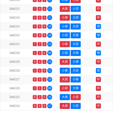
3466336
9
2
1
12
大单
小双
中
3466335
7
4
4
15
大单
小双
中
3466334
1
6
4
11
小单
大双
中
3466333
1
9
0
10
小单
大双
错
3466332
5
4
9
18
小双
大单
错
3466331
7
2
4
13
小单
大双
中
3466330
1
2
6
09
小双
大单
错
3466329
9
4
1
14
大双
小单
中
3466328
2
4
9
15
小单
大双
错
3466327
8
8
2
18
大双
小单
中
3466326
3
1
4
08
小双
大单
中
3466325
8
2
0
10
大单
小双
中
3466324
9
8
0
17
大单
小双
中