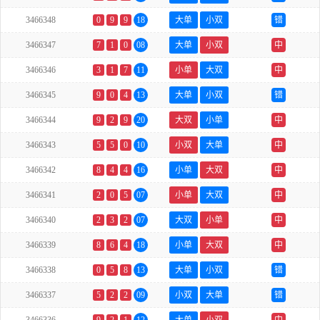
3466348
0
9
9
18
大单
小双
错
3466347
7
1
0
08
大单
小双
中
3466346
3
1
7
11
小单
大双
中
3466345
9
0
4
13
大单
小双
错
3466344
9
2
9
20
大双
小单
中
3466343
5
5
0
10
小双
大单
中
3466342
8
4
4
16
小单
大双
中
3466341
2
0
5
07
小单
大双
中
3466340
2
3
2
07
大双
小单
中
3466339
8
6
4
18
小单
大双
中
3466338
0
5
8
13
大单
小双
错
3466337
5
2
2
09
小双
大单
错