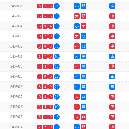
3467036
5
7
3
15
小
双
错
3467035
6
5
5
16
大
双
中
3467034
6
9
4
19
小
单
中
3467033
0
7
8
15
大
双
中
3467032
5
0
8
13
小
双
中
3467031
1
7
0
08
大
单
错
3467030
4
4
4
12
小
单
中
3467029
4
9
9
22
小
单
错
3467028
8
3
9
20
小
单
错
3467027
6
8
9
23
大
双
中
3467026
3
4
1
08
小
单
中
3467025
6
1
9
16
大
双
中
3467024
7
2
9
18
小
双
中