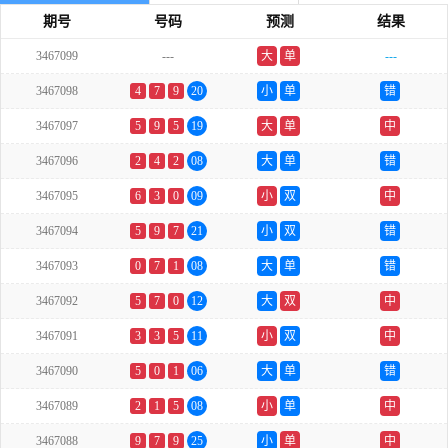
期号
号码
预测
结果
3467099
---
大
单
---
3467098
4
7
9
20
小
单
错
3467097
5
9
5
19
大
单
中
3467096
2
4
2
08
大
单
错
3467095
6
3
0
09
小
双
中
3467094
5
9
7
21
小
双
错
3467093
0
7
1
08
大
单
错
3467092
5
7
0
12
大
双
中
3467091
3
3
5
11
小
双
中
3467090
5
0
1
06
大
单
错
3467089
2
1
5
08
小
单
中
3467088
9
7
9
25
小
单
中