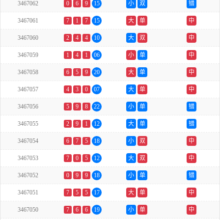
3467062
0
6
9
15
小
双
错
3467061
7
1
7
15
大
单
中
3467060
2
4
4
10
大
双
中
3467059
1
4
1
06
小
单
中
3467058
6
5
9
20
大
单
中
3467057
4
3
0
07
大
单
中
3467056
5
9
8
22
小
单
错
3467055
2
9
1
12
大
单
错
3467054
6
7
5
18
小
双
中
3467053
7
0
5
12
大
双
中
3467052
0
9
9
18
小
单
错
3467051
7
5
5
17
大
单
中
3467050
7
6
6
19
小
单
中