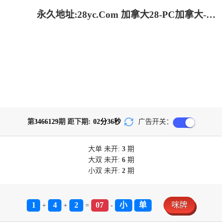
永久地址:28yc.Com 加拿大28-PC加拿大-加拿大pc预测结果走势|加拿大28预测开奖官网咪牌|加拿大预测28在线预测官网_专注研究!
第
3466129
期 距下期:
02
分
36
秒
广告开关：
大单
未开:
3
期
大双
未开:
6
期
小双
未开:
2
期
1
4
2
07
小
单
咪牌
+
+
=
-