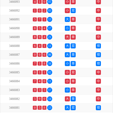
3466093
4
1
0
05
小
单
中
3466092
1
0
2
03
小
双
中
3466091
5
7
1
13
大
单
中
3466090
8
5
4
17
小
单
中
3466089
8
9
4
21
大
单
中
3466088
6
4
1
11
大
双
错
3466087
0
0
6
06
大
单
错
3466086
7
1
8
16
小
单
错
3466085
0
1
1
02
小
双
中
3466084
7
4
0
11
小
单
中
3466083
9
3
5
17
小
单
中
3466082
5
9
0
14
大
单
中
3466081
0
5
8
13
大
双
错