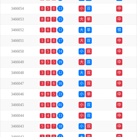
3466054
0
5
8
13
小
双
中
3466053
8
0
7
15
大
单
中
3466052
5
6
1
12
大
单
错
3466051
1
8
8
17
大
双
中
3466050
9
5
0
14
小
双
中
3466049
9
5
5
19
大
双
中
3466048
3
1
8
12
大
双
中
3466047
3
7
6
16
小
双
中
3466046
9
9
5
23
小
单
中
3466045
0
1
0
01
小
双
中
3466044
1
4
8
13
小
双
中
3466043
5
6
7
18
小
双
中