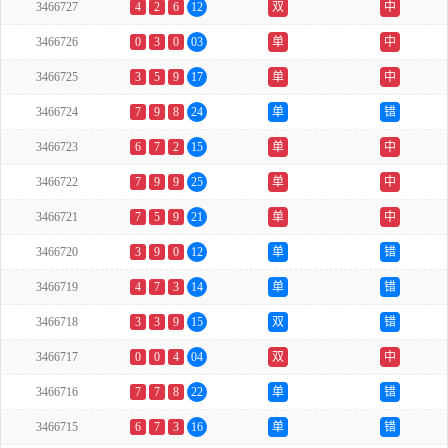
3466727
4
2
6
12
双
中
3466726
0
3
0
03
单
中
3466725
3
5
9
17
单
中
3466724
7
9
8
24
单
错
3466723
6
7
2
15
单
中
3466722
7
9
9
25
单
中
3466721
7
5
9
21
单
中
3466720
3
9
0
12
单
错
3466719
4
7
3
14
单
错
3466718
3
3
9
15
双
错
3466717
0
0
4
04
双
中
3466716
7
7
8
22
单
错
3466715
6
7
3
16
单
错