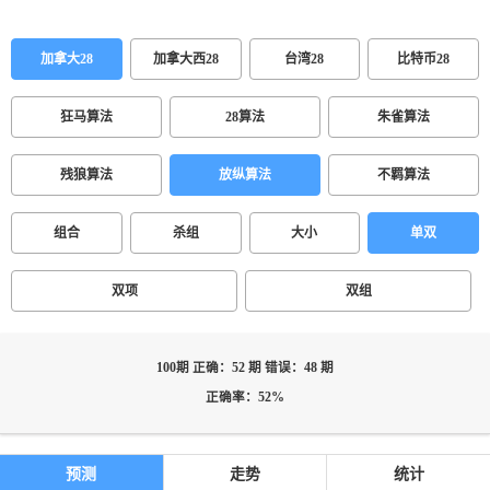
加拿大28
加拿大西28
台湾28
比特币28
狂马算法
28算法
朱雀算法
残狼算法
放纵算法
不羁算法
组合
杀组
大小
单双
双项
双组
100期 正确：52 期 错误：48 期
正确率：52%
预测
走势
统计