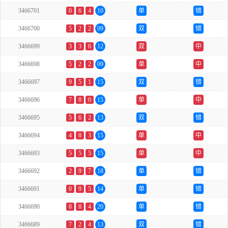
3466701
0
6
4
10
单
错
3466700
5
2
2
09
双
错
3466699
3
3
6
12
双
中
3466698
5
2
2
09
单
中
3466697
9
5
1
15
双
错
3466696
7
8
0
15
单
中
3466695
5
6
2
13
双
错
3466694
4
8
3
15
单
中
3466693
5
5
5
15
单
中
3466692
2
9
7
18
单
错
3466691
0
9
5
14
单
错
3466690
8
8
4
20
单
错
3466689
7
2
4
13
双
错