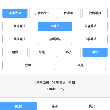
加拿大28
加拿大西28
台湾28
比特币28
狂马算法
28算法
朱雀算法
残狼算法
放纵算法
不羁算法
组合
杀组
大小
单双
双项
双组
100期 正确：51 期 错误：49 期
正确率：51%
预测
走势
统计