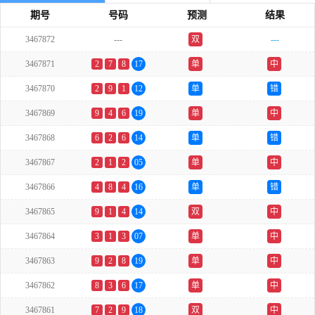
期号
号码
预测
结果
3467872
---
双
---
3467871
2
7
8
17
单
中
3467870
2
9
1
12
单
错
3467869
9
4
6
19
单
中
3467868
6
2
6
14
单
错
3467867
2
1
2
05
单
中
3467866
4
8
4
16
单
错
3467865
9
1
4
14
双
中
3467864
3
1
3
07
单
中
3467863
9
2
8
19
单
中
3467862
8
3
6
17
单
中
3467861
7
2
9
18
双
中