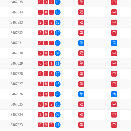
3467835
9
3
7
19
单
中
3467834
3
8
5
16
双
中
3467833
2
7
3
12
双
中
3467832
2
9
8
19
单
中
3467831
8
1
9
18
单
错
3467830
2
0
2
04
双
中
3467829
6
4
1
11
单
中
3467828
6
1
8
15
单
中
3467827
5
8
2
15
单
中
3467826
2
9
9
20
单
错
3467825
8
0
2
10
双
中
3467824
2
0
0
02
双
中
3467823
0
9
2
11
单
中