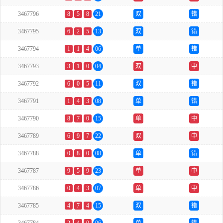
3467796
8
5
8
21
双
错
3467795
6
2
5
13
双
错
3467794
1
1
4
06
单
错
3467793
3
1
0
04
双
中
3467792
6
0
5
11
双
错
3467791
1
4
3
08
单
错
3467790
8
7
0
15
单
中
3467789
6
9
7
22
双
中
3467788
0
8
0
08
单
错
3467787
9
5
9
23
单
中
3467786
0
4
3
07
单
中
3467785
4
7
4
15
双
错