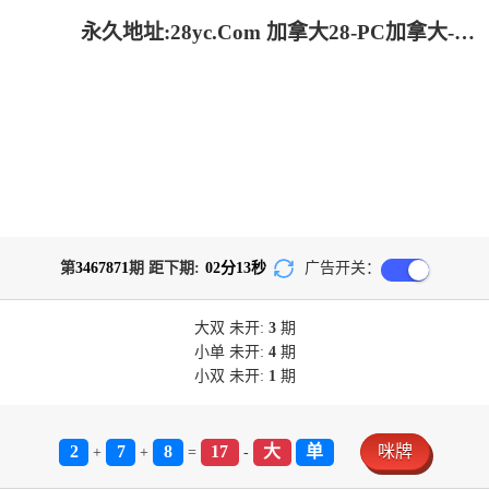
永久地址:28yc.Com 加拿大28-PC加拿大-加拿大pc预测结果走势|加拿大28预测开奖官网咪牌|加拿大预测28在线预测官网_专注研究!
第
3467871
期 距下期:
02
分
13
秒
广告开关：
大双
未开:
3
期
小单
未开:
4
期
小双
未开:
1
期
2
7
8
17
大
单
咪牌
+
+
=
-