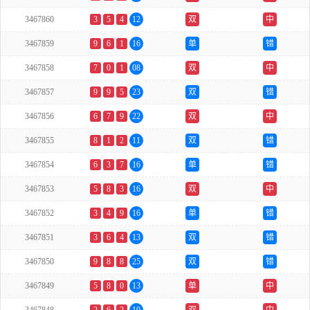
3467860
3
5
4
12
双
中
3467859
9
6
1
16
单
错
3467858
7
0
1
08
双
中
3467857
9
9
5
23
双
错
3467856
6
7
9
22
双
中
3467855
8
1
2
11
双
错
3467854
6
3
7
16
单
错
3467853
5
8
3
16
双
中
3467852
3
4
9
16
单
错
3467851
3
6
4
13
双
错
3467850
9
8
8
25
双
错
3467849
5
8
0
13
单
中