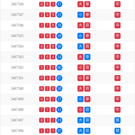
3467508
6
9
2
17
大
单
中
3467507
2
4
9
15
小
单
中
3467506
3
7
8
18
大
双
中
3467505
7
9
3
19
小
单
中
3467504
4
4
0
08
大
双
中
3467503
1
9
4
14
大
单
中
3467502
5
1
0
06
小
双
中
3467501
0
1
6
07
小
单
中
3467500
8
2
8
18
大
双
中
3467499
6
6
5
17
小
单
中
3467498
7
1
3
11
小
双
中
3467497
8
3
2
13
大
双
错
3467496
1
3
3
07
大
双
错