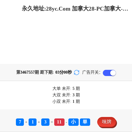
永久地址:28yc.Com 加拿大28-PC加拿大-加拿大pc预测结果走势|加拿大28预测开奖官网咪牌|加拿大预测28在线预测官网_专注研究!
第
3467557
期 距下期:
02
分
59
秒
广告开关：
大单
未开:
5
期
大双
未开:
3
期
小双
未开:
1
期
7
1
3
11
小
单
咪牌
+
+
=
-