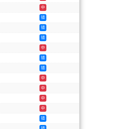
中
错
错
错
中
错
错
中
中
中
中
错
错