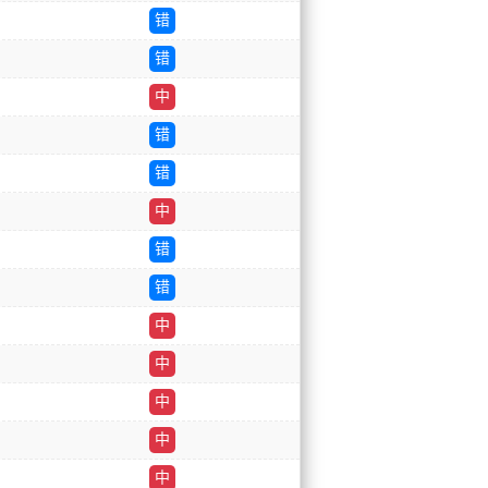
错
错
中
错
错
中
错
错
中
中
中
中
中