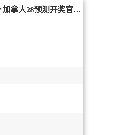
永久地址:28yc.Com 加拿大28-PC加拿大-加拿大pc预测结果走势|加拿大28预测开奖官网咪牌|加拿大预测28在线预测官网_专注研究!