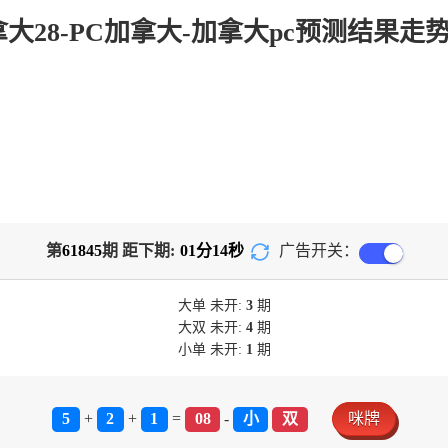
第
61845
期 距下期:
01
分
14
秒
广告开关：
大单
未开:
3
期
大双
未开:
4
期
小单
未开:
1
期
5
+
2
+
1
=
08
-
小
双
咪牌