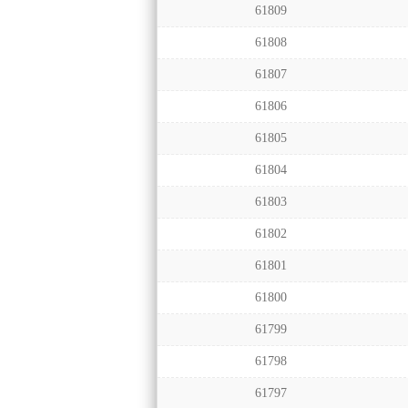
61809
61808
61807
61806
61805
61804
61803
61802
61801
61800
61799
61798
61797