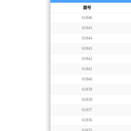
期号
61846
61845
61844
61843
61842
61841
61840
61839
61838
61837
61836
61835