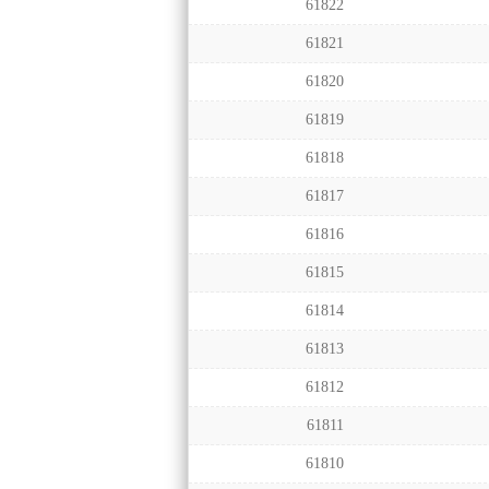
61822
61821
61820
61819
61818
61817
61816
61815
61814
61813
61812
61811
61810