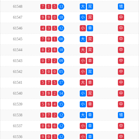
61548
7
1
5
13
大
双
错
61547
9
9
0
18
小
双
中
61546
4
3
5
12
小
单
中
61545
7
0
1
08
大
双
中
61544
8
2
8
18
大
双
中
61543
0
7
2
09
小
单
中
61542
5
0
0
05
小
双
中
61541
5
7
5
17
大
单
中
61540
3
9
2
14
小
双
中
61539
5
6
4
15
小
单
中
61538
3
7
2
12
大
单
错
61537
0
6
6
12
小
单
中
61536
9
0
3
12
小
单
中