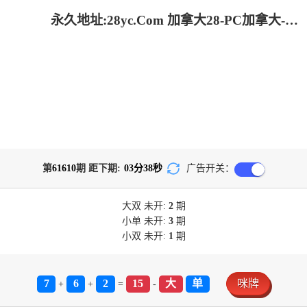
永久地址:28yc.Com 加拿大28-PC加拿大-加拿大pc预测结果走势|加拿大28预测开奖官网咪牌|加拿大预测28在线预测官网_专注研究!
第
61610
期 距下期:
03
分
38
秒
广告开关：
大双
未开:
2
期
小单
未开:
3
期
小双
未开:
1
期
7
6
2
15
大
单
咪牌
+
+
=
-