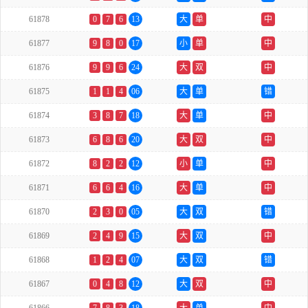
61878
0
7
6
13
大
单
中
61877
9
8
0
17
小
单
中
61876
9
9
6
24
大
双
中
61875
1
1
4
06
大
单
错
61874
3
8
7
18
大
单
中
61873
6
8
6
20
大
双
中
61872
8
2
2
12
小
单
中
61871
6
6
4
16
大
单
中
61870
2
3
0
05
大
双
错
61869
2
4
9
15
大
双
中
61868
1
2
4
07
大
双
错
61867
0
4
8
12
大
双
中