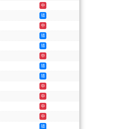
中
错
中
错
错
中
错
错
中
中
中
中
错