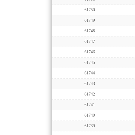
61750
61749
61748
61747
61746
61745
61744
61743
61742
61741
61740
61739