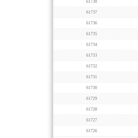
61738
61737
61736
61735
61734
61733
61732
61731
61730
61729
61728
61727
61726