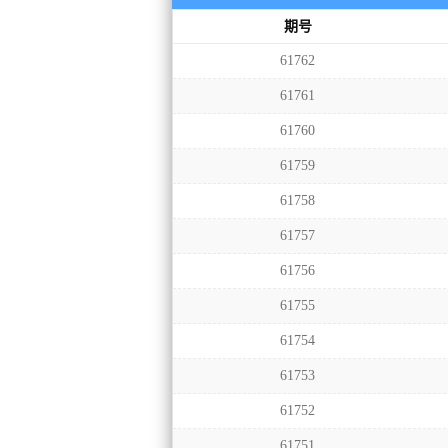
期号
61762
61761
61760
61759
61758
61757
61756
61755
61754
61753
61752
61751