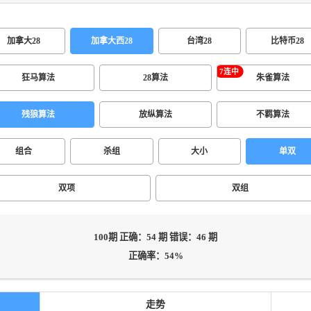
加拿大28
加拿大西28
台湾28
比特币28
狂马算法
28算法
朱雀算法
残狼算法
放纵算法
不羁算法
组合
杀组
大小
单双
双项
双组
100期 正确：54 期 错误：46 期
正确率：54%
走势