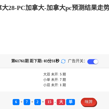
第
61761
期 距下期:
03
分
31
秒
广告开关：
大双
未开:
5
期
小单
未开:
7
期
小双
未开:
1
期
6
+
7
+
2
=
15
-
大
单
咪牌