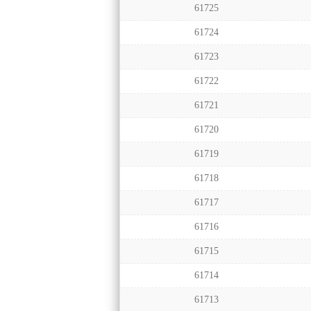
61725
61724
61723
61722
61721
61720
61719
61718
61717
61716
61715
61714
61713