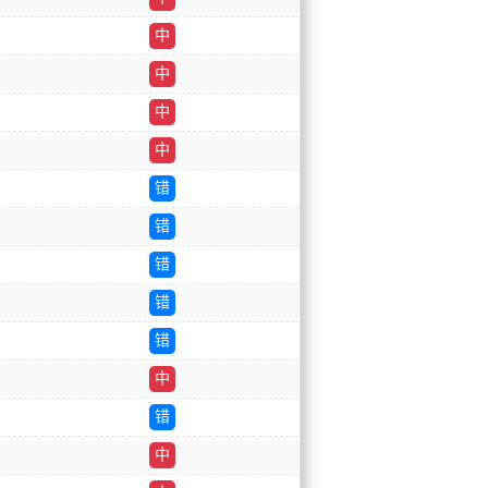
中
中
中
中
错
错
错
错
错
中
错
中