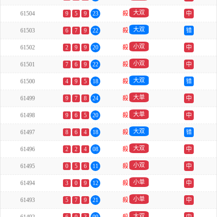
大双
61504
9
5
9
23
殺
中
大双
61503
6
7
9
22
殺
错
小双
61502
2
9
9
20
殺
中
小双
61501
7
6
9
22
殺
中
大双
61500
4
9
5
18
殺
错
大单
61499
9
7
8
24
殺
中
大单
61498
9
6
5
20
殺
中
大双
61497
8
6
4
18
殺
错
大双
61496
2
2
4
08
殺
中
小双
61495
0
5
6
11
殺
中
小单
61494
3
0
9
12
殺
中
小单
61493
5
7
9
21
殺
中
大双