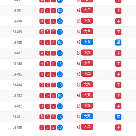
61492
6
0
3
09
殺
中
大单
61491
2
2
2
06
殺
中
小双
61490
9
8
9
26
殺
中
大单
61489
5
5
0
10
殺
中
小双
61488
1
3
4
08
殺
错
小双
61487
4
2
7
13
殺
中
小单
61486
4
5
9
18
殺
中
小单
61485
4
5
6
15
殺
中
大双
61484
3
7
9
19
殺
中
大双
61483
1
0
2
03
殺
中
小双
61482
3
8
2
13
殺
中
大双
61481
5
3
6
14
殺
错
大单
61480
7
7
2
16
殺
中