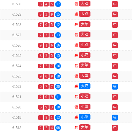
大双
61530
8
4
5
17
殺
中
大双
61529
3
3
9
15
殺
中
大单
61528
7
0
5
12
殺
中
大双
61527
7
3
3
13
殺
中
小双
61526
9
1
6
16
殺
中
小双
61525
8
2
5
15
殺
中
大单
61524
7
2
7
16
殺
中
大单
61523
9
0
9
18
殺
中
大双
61522
6
7
7
20
殺
错
小双
61521
2
0
9
11
殺
中
小单
61520
6
9
3
18
殺
中
小单
61519
4
8
1
13
殺
错
大单
61518
2
2
4
08
殺
中