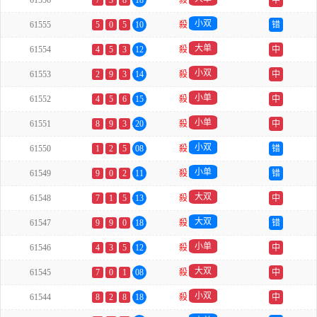
61556
7
3
8
18
殺
中
小双
61555
5
0
5
10
殺
错
大单
61554
4
5
3
12
殺
中
小双
61553
2
9
3
14
殺
中
小单
61552
4
5
6
15
殺
中
小单
61551
8
9
3
20
殺
中
小双
61550
1
2
5
08
殺
错
小单
61549
9
0
2
11
殺
错
大双
61548
7
1
5
13
殺
中
大双
61547
9
9
0
18
殺
错
小单
61546
4
3
5
12
殺
中
大双
61545
7
0
1
08
殺
中
小双
61544
8
2
8
18
殺
中