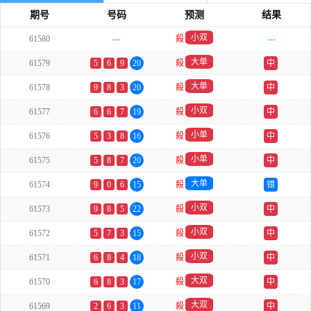
期号
号码
预测
结果
小双
61580
---
殺
---
大单
61579
5
6
9
20
殺
中
大单
61578
9
8
3
20
殺
中
小双
61577
6
6
7
19
殺
中
小单
61576
5
3
8
16
殺
中
小单
61575
5
8
7
20
殺
中
大单
61574
9
0
6
15
殺
错
小双
61573
9
8
5
22
殺
中
小双
61572
5
7
3
15
殺
中
小双
61571
6
8
4
18
殺
中
大双
61570
6
8
3
17
殺
中
大双
61569
2
6
3
11
殺
中