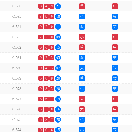
61586
8
4
9
21
单
中
61585
3
9
6
18
小
错
61584
9
2
0
11
双
错
61583
7
2
0
09
小
中
61582
0
6
9
15
单
中
61581
0
2
3
05
双
错
61580
0
4
3
07
大
错
61579
5
6
9
20
单
错
61578
9
8
3
20
小
错
61577
6
6
7
19
大
中
61576
5
3
8
16
大
中
61575
5
8
7
20
小
错
61574
9
0
6
15
小
错