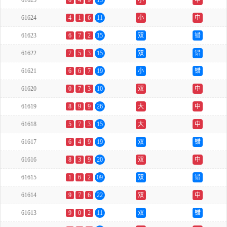
61625
0
4
9
13
小
中
61624
4
1
6
11
小
中
61623
6
7
2
15
双
错
61622
7
5
3
15
双
错
61621
6
6
7
19
小
错
61620
0
7
3
10
双
中
61619
8
9
9
26
大
中
61618
5
7
3
15
大
中
61617
6
4
9
19
双
错
61616
8
3
9
20
双
中
61615
1
6
2
09
双
错
61614
9
7
6
22
双
中
61613
9
0
2
11
双
错