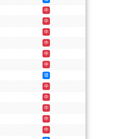
中
中
中
中
中
中
错
中
中
中
中
中