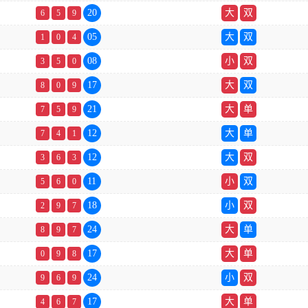
20
大
双
6
5
9
05
大
双
1
0
4
08
小
双
3
5
0
17
大
双
8
0
9
21
大
单
7
5
9
12
大
单
7
4
1
12
大
双
3
6
3
11
小
双
5
6
0
18
小
双
2
9
7
24
大
单
8
9
7
17
大
单
0
9
8
24
小
双
9
6
9
17
大
单
4
6
7