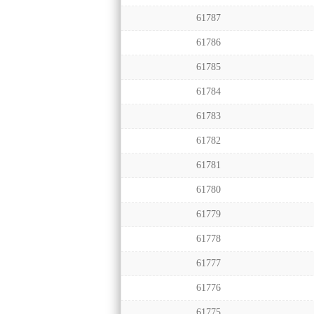
61787
61786
61785
61784
61783
61782
61781
61780
61779
61778
61777
61776
61775