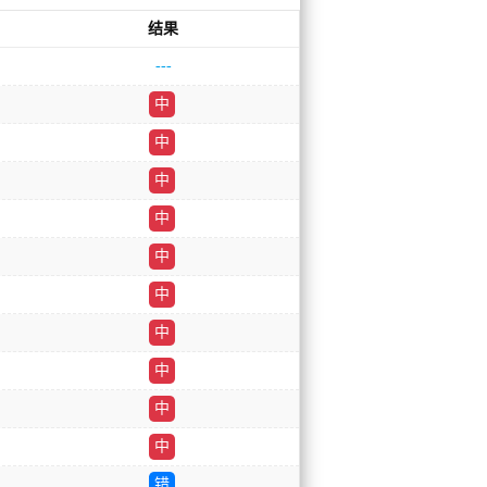
结果
---
中
中
中
中
中
中
中
中
中
中
错