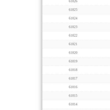
61826
61825
61824
61823
61822
61821
61820
61819
61818
61817
61816
61815
61814