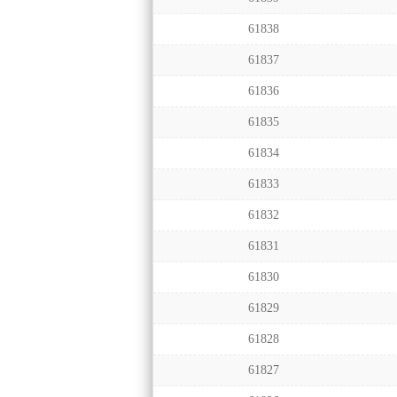
61838
61837
61836
61835
61834
61833
61832
61831
61830
61829
61828
61827