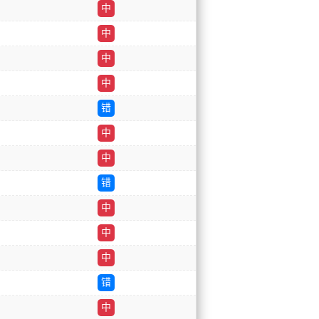
中
中
中
中
错
中
中
错
中
中
中
错
中