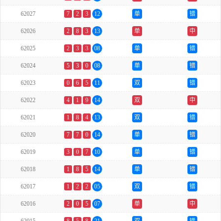
62027
7
2
3
12
单
错
62026
2
8
3
13
单
中
62025
2
3
3
08
单
错
62024
5
3
0
08
单
错
62023
0
6
5
11
双
错
62022
4
1
9
14
双
中
62021
1
8
4
13
双
错
62020
7
7
0
14
单
错
62019
3
0
7
10
单
错
62018
1
8
5
14
单
错
62017
1
2
2
05
双
错
62016
2
0
5
07
单
中