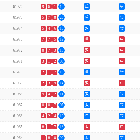
61976
9
6
1
16
单
错
61975
5
7
8
20
单
错
61974
5
4
6
15
双
错
61973
7
7
5
19
单
中
61972
8
7
3
18
双
中
61971
3
1
2
06
双
中
61970
2
1
7
10
单
错
61969
2
3
9
14
双
中
61968
5
4
2
11
双
错
61967
0
0
7
07
双
错
61966
4
2
4
10
单
错
61965
8
1
7
16
双
中
61964
1
8
0
09
双
错