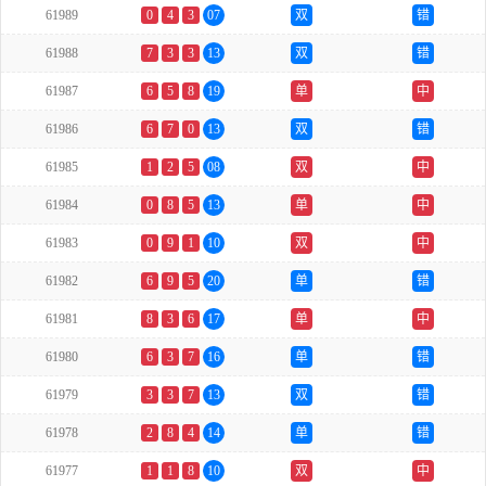
61989
0
4
3
07
双
错
61988
7
3
3
13
双
错
61987
6
5
8
19
单
中
61986
6
7
0
13
双
错
61985
1
2
5
08
双
中
61984
0
8
5
13
单
中
61983
0
9
1
10
双
中
61982
6
9
5
20
单
错
61981
8
3
6
17
单
中
61980
6
3
7
16
单
错
61979
3
3
7
13
双
错
61978
2
8
4
14
单
错
61977
1
1
8
10
双
中