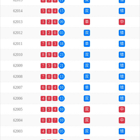
62015
8
5
8
21
双
错
62014
5
6
4
15
双
错
62013
1
2
6
09
单
中
62012
1
2
0
03
双
错
62011
7
8
3
18
单
错
62010
8
9
6
23
双
错
62009
7
5
9
21
双
错
62008
7
0
6
13
双
错
62007
6
0
4
10
单
错
62006
4
8
1
13
双
错
62005
1
5
4
10
双
中
62004
0
3
7
10
双
中
62003
4
1
0
05
双
错