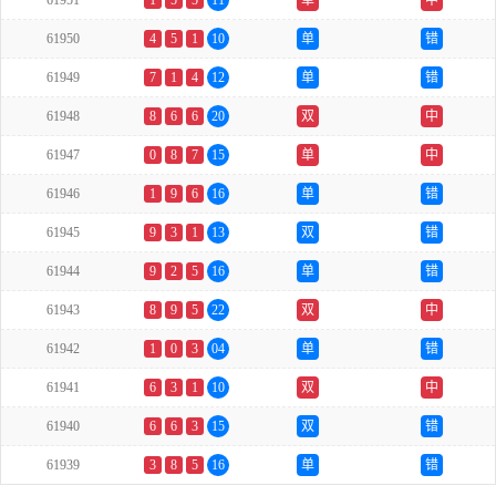
61951
1
5
5
11
单
中
61950
4
5
1
10
单
错
61949
7
1
4
12
单
错
61948
8
6
6
20
双
中
61947
0
8
7
15
单
中
61946
1
9
6
16
单
错
61945
9
3
1
13
双
错
61944
9
2
5
16
单
错
61943
8
9
5
22
双
中
61942
1
0
3
04
单
错
61941
6
3
1
10
双
中
61940
6
6
3
15
双
错
61939
3
8
5
16
单
错