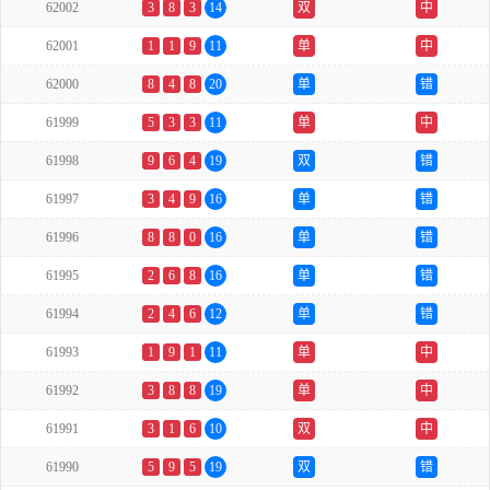
62002
3
8
3
14
双
中
62001
1
1
9
11
单
中
62000
8
4
8
20
单
错
61999
5
3
3
11
单
中
61998
9
6
4
19
双
错
61997
3
4
9
16
单
错
61996
8
8
0
16
单
错
61995
2
6
8
16
单
错
61994
2
4
6
12
单
错
61993
1
9
1
11
单
中
61992
3
8
8
19
单
中
61991
3
1
6
10
双
中
61990
5
9
5
19
双
错