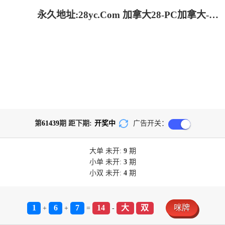
永久地址:28yc.Com 加拿大28-PC加拿大-加拿大pc预测结果走势|加拿大28预测开奖官网咪牌|加拿大预测28在线预测官网_专注研究!
第
61439
期 距下期:
开奖中
广告开关：
大单
未开:
9
期
小单
未开:
3
期
小双
未开:
4
期
1
6
7
14
大
双
咪牌
+
+
=
-