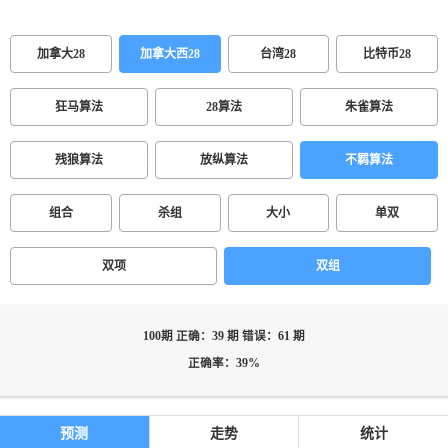
加拿大28
加拿大西28
台湾28
比特币28
狂马算法
28算法
朱雀算法
残狼算法
放纵算法
不羁算法
组合
杀组
大小
单双
双项
双组
100期 正确：39 期 错误：61 期
正确率：39%
预测
走势
统计