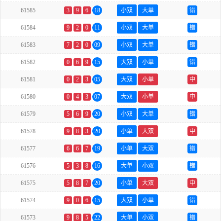
61585
3
9
6
18
小双
大单
错
61584
9
2
0
11
小双
大单
错
61583
7
2
0
09
小双
大单
错
61582
0
6
9
15
大双
小单
错
61581
0
2
3
05
大双
小单
中
61580
0
4
3
07
大双
小单
中
61579
5
6
9
20
小双
大单
错
61578
9
8
3
20
小单
大双
中
61577
6
6
7
19
小单
大双
错
61576
5
3
8
16
大单
小双
错
61575
5
8
7
20
小单
大双
中
61574
9
0
6
15
大双
小单
错
61573
9
8
5
22
大单
小双
错