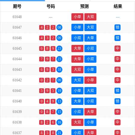
期号
号码
预测
结果
61648
---
小单
大双
---
61647
4
2
2
08
小单
大双
错
61646
4
3
2
09
小双
大单
错
61645
6
8
9
23
大单
小双
中
61644
7
9
7
23
大单
小双
中
61643
6
9
3
18
大双
小单
中
61642
0
2
7
09
大双
小单
中
61641
5
9
5
19
小单
大双
错
61640
0
4
9
13
大单
小双
错
61639
0
8
7
15
小双
大单
中
61638
8
2
6
16
大双
小单
中
61637
8
5
8
21
小双
大单
中