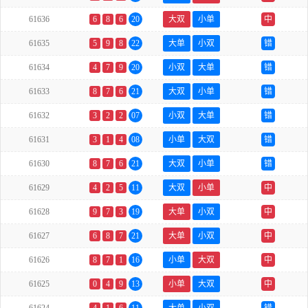
61636
6
8
6
20
大双
小单
中
61635
5
9
8
22
大单
小双
错
61634
4
7
9
20
小双
大单
错
61633
8
7
6
21
大双
小单
错
61632
3
2
2
07
小双
大单
错
61631
3
1
4
08
小单
大双
错
61630
8
7
6
21
大双
小单
错
61629
4
2
5
11
大双
小单
中
61628
9
7
3
19
大单
小双
中
61627
6
8
7
21
大单
小双
中
61626
8
7
1
16
小单
大双
中
61625
0
4
9
13
小单
大双
中