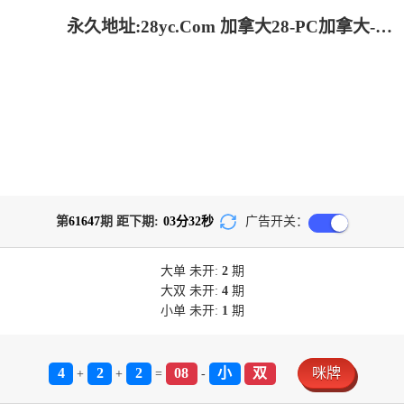
永久地址:28yc.Com 加拿大28-PC加拿大-加拿大pc预测结果走势|加拿大28预测开奖官网咪牌|加拿大预测28在线预测官网_专注研究!
第
61647
期 距下期:
03
分
32
秒
广告开关：
大单
未开:
2
期
大双
未开:
4
期
小单
未开:
1
期
4
2
2
08
小
双
咪牌
+
+
=
-