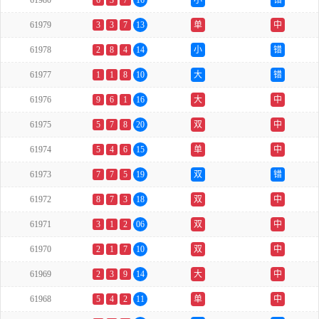
61980
6
3
7
16
小
错
61979
3
3
7
13
单
中
61978
2
8
4
14
小
错
61977
1
1
8
10
大
错
61976
9
6
1
16
大
中
61975
5
7
8
20
双
中
61974
5
4
6
15
单
中
61973
7
7
5
19
双
错
61972
8
7
3
18
双
中
61971
3
1
2
06
双
中
61970
2
1
7
10
双
中
61969
2
3
9
14
大
中
61968
5
4
2
11
单
中