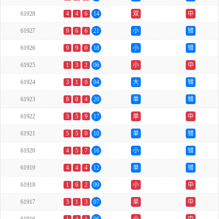
61928
4
4
6
14
双
中
61927
9
6
6
21
小
错
61926
9
9
0
18
小
错
61925
1
3
2
06
小
中
61924
3
1
0
04
大
错
61923
8
8
4
20
单
错
61922
3
5
9
17
单
中
61921
5
5
0
10
单
错
61920
4
5
7
16
小
错
61919
4
4
4
12
单
错
61918
1
6
2
09
小
中
61917
3
1
3
07
单
中