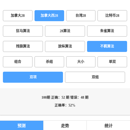
加拿大28
加拿大西28
台湾28
比特币28
狂马算法
28算法
朱雀算法
残狼算法
放纵算法
不羁算法
组合
杀组
大小
单双
双项
双组
100期 正确：52 期 错误：48 期
正确率：52%
预测
走势
统计