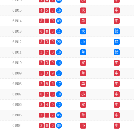
61916
1
4
1
06
小
中
61915
4
5
7
16
大
中
61914
8
1
0
09
单
中
61913
0
8
3
11
大
错
61912
8
3
9
20
小
错
61911
3
7
0
10
单
错
61910
2
3
9
14
双
中
61909
5
3
9
17
单
中
61908
2
9
6
17
单
中
61907
0
7
3
10
小
中
61906
8
4
0
12
双
中
61905
2
1
2
05
单
中
61904
3
0
6
09
小
中