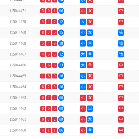
115044472
8
4
2
14
小
双
中
115044471
5
0
1
06
小
双
中
115044470
3
2
7
12
大
双
中
115044469
8
7
0
15
小
双
错
115044468
5
4
9
18
小
单
错
115044467
4
3
5
12
大
单
错
115044466
1
6
6
13
大
单
中
115044465
1
6
9
16
小
双
中
115044464
6
2
8
16
小
双
中
115044463
0
2
4
06
小
双
中
115044462
0
0
0
00
小
单
中
115044461
0
7
2
09
小
双
中
115044460
4
1
1
06
小
单
中