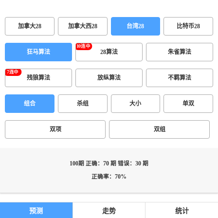
加拿大28
加拿大西28
台湾28
比特币28
狂马算法
28算法
朱雀算法
残狼算法
放纵算法
不羁算法
组合
杀组
大小
单双
双项
双组
100期 正确：70 期 错误：30 期
正确率：70%
预测
走势
统计