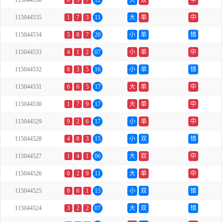
115044536
0
5
7
12
大
双
中
115044535
1
7
3
11
大
单
中
115044534
5
8
7
20
小
单
错
115044533
4
1
2
07
小
单
中
115044532
8
3
5
16
小
单
错
115044531
6
6
5
17
大
单
中
115044530
1
7
9
17
大
单
中
115044529
9
2
6
17
小
单
中
115044528
4
8
3
15
小
双
错
115044527
1
4
1
06
大
双
中
115044526
0
2
9
11
大
单
中
115044525
8
6
1
15
小
双
错
115044524
3
2
2
07
大
双
错