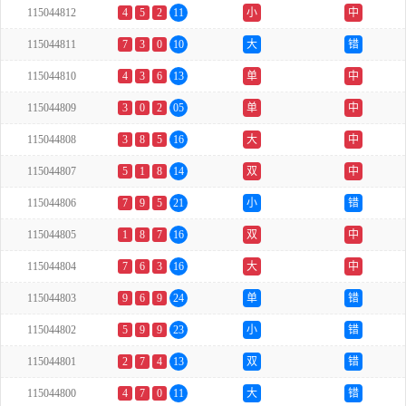
115044812
4
5
2
11
小
中
115044811
7
3
0
10
大
错
115044810
4
3
6
13
单
中
115044809
3
0
2
05
单
中
115044808
3
8
5
16
大
中
115044807
5
1
8
14
双
中
115044806
7
9
5
21
小
错
115044805
1
8
7
16
双
中
115044804
7
6
3
16
大
中
115044803
9
6
9
24
单
错
115044802
5
9
9
23
小
错
115044801
2
7
4
13
双
错
115044800
4
7
0
11
大
错