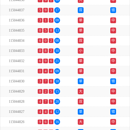
115044838
7
9
2
18
大
中
115044837
5
9
3
17
双
错
115044836
3
1
5
09
单
中
115044835
0
5
8
13
单
中
115044834
6
0
2
08
双
中
115044833
0
8
2
10
小
中
115044832
6
9
6
21
单
中
115044831
1
4
4
09
单
中
115044830
3
7
8
18
单
错
115044829
8
2
5
15
大
中
115044828
4
7
9
20
双
中
115044827
4
4
4
12
单
错
115044826
9
6
1
16
大
中