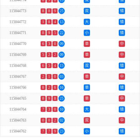
115044774
0
5
8
13
双
错
115044773
8
8
9
25
双
错
115044772
1
8
4
13
大
错
115044771
8
9
5
22
小
错
115044770
6
3
0
09
单
中
115044769
5
2
2
09
单
中
115044768
6
5
4
15
双
错
115044767
2
1
0
03
单
中
115044766
8
2
6
16
单
错
115044765
8
9
8
25
单
中
115044764
7
3
0
10
大
错
115044763
0
0
2
02
双
中
115044762
7
7
9
23
小
错