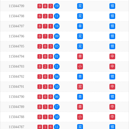
115044799
9
8
2
19
双
错
115044798
6
2
3
11
双
错
115044797
8
7
1
16
单
错
115044796
0
7
2
09
双
错
115044795
2
0
3
05
双
错
115044794
1
0
0
01
单
中
115044793
8
2
1
11
小
中
115044792
3
0
1
04
单
错
115044791
1
3
6
10
双
中
115044790
6
0
0
06
单
错
115044789
8
5
4
17
单
中
115044788
0
1
9
10
小
中
115044787
4
1
6
11
双
错