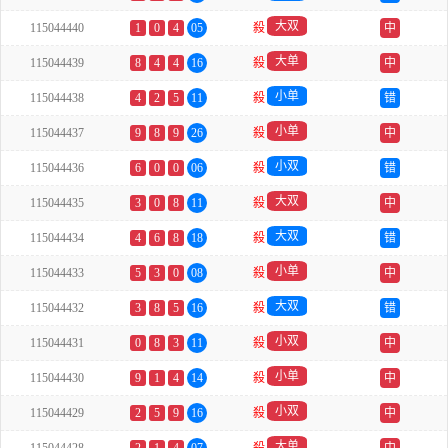
大双
115044440
1
0
4
05
殺
中
大单
115044439
8
4
4
16
殺
中
小单
115044438
4
2
5
11
殺
错
小单
115044437
9
8
9
26
殺
中
小双
115044436
6
0
0
06
殺
错
大双
115044435
3
0
8
11
殺
中
大双
115044434
4
6
8
18
殺
错
小单
115044433
5
3
0
08
殺
中
大双
115044432
3
8
5
16
殺
错
小双
115044431
0
8
3
11
殺
中
小单
115044430
9
1
4
14
殺
中
小双
115044429
2
5
9
16
殺
中
大单