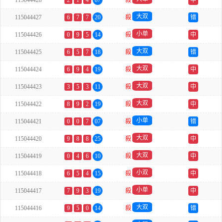
115044428
2
1
4
07
殺
中
大双
115044427
6
7
7
20
殺
错
小单
115044426
0
9
5
14
殺
中
大双
115044425
6
5
7
18
殺
错
大双
115044424
6
9
4
19
殺
中
大双
115044423
3
5
3
11
殺
中
大双
115044422
8
9
2
19
殺
中
小单
115044421
0
0
7
07
殺
错
大双
115044420
9
8
8
25
殺
中
大双
115044419
0
4
6
10
殺
中
小双
115044418
6
5
4
15
殺
中
小单
115044417
7
9
3
19
殺
中
大双
115044416
9
5
0
14
殺
错