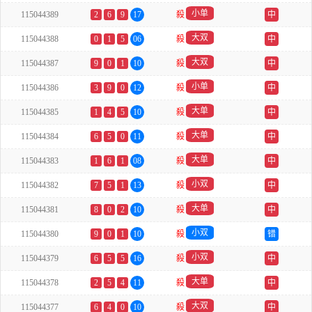
小单
115044389
2
6
9
17
殺
中
大双
115044388
0
1
5
06
殺
中
大双
115044387
9
0
1
10
殺
中
小单
115044386
3
9
0
12
殺
中
大单
115044385
1
4
5
10
殺
中
大单
115044384
6
5
0
11
殺
中
大单
115044383
1
6
1
08
殺
中
小双
115044382
7
5
1
13
殺
中
大单
115044381
8
0
2
10
殺
中
小双
115044380
9
0
1
10
殺
错
小双
115044379
6
5
5
16
殺
中
大单
115044378
2
5
4
11
殺
中
大双
115044377
6
4
0
10
殺
中