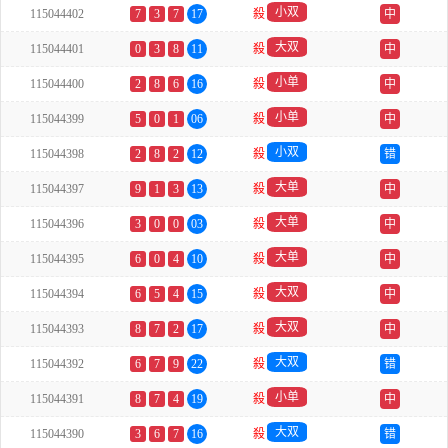
小双
115044402
7
3
7
17
殺
中
大双
115044401
0
3
8
11
殺
中
小单
115044400
2
8
6
16
殺
中
小单
115044399
5
0
1
06
殺
中
小双
115044398
2
8
2
12
殺
错
大单
115044397
9
1
3
13
殺
中
大单
115044396
3
0
0
03
殺
中
大单
115044395
6
0
4
10
殺
中
大双
115044394
6
5
4
15
殺
中
大双
115044393
8
7
2
17
殺
中
大双
115044392
6
7
9
22
殺
错
小单
115044391
8
7
4
19
殺
中
大双
115044390
3
6
7
16
殺
错