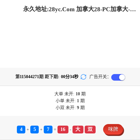
永久地址:28yc.Com 加拿大28-PC加拿大-加拿大pc预测结果走势|加拿大28预测开奖官网咪牌|加拿大预测28在线预测官网_专注研究!
第
115044271
期 距下期:
00
分
34
秒
广告开关：
大单
未开:
10
期
小单
未开:
1
期
小双
未开:
9
期
4
5
7
16
大
双
咪牌
+
+
=
-