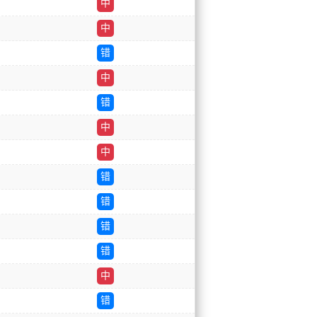
中
中
错
中
错
中
中
错
错
错
错
中
错