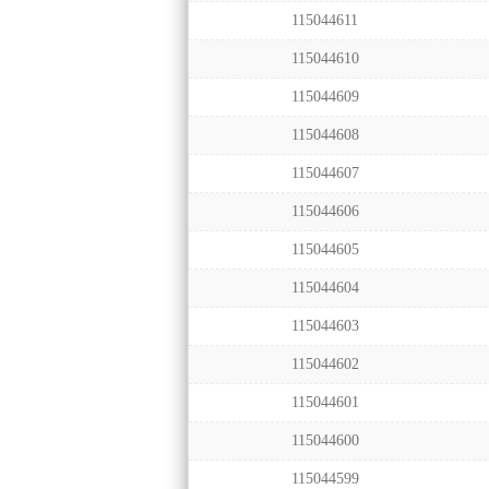
115044611
115044610
115044609
115044608
115044607
115044606
115044605
115044604
115044603
115044602
115044601
115044600
115044599