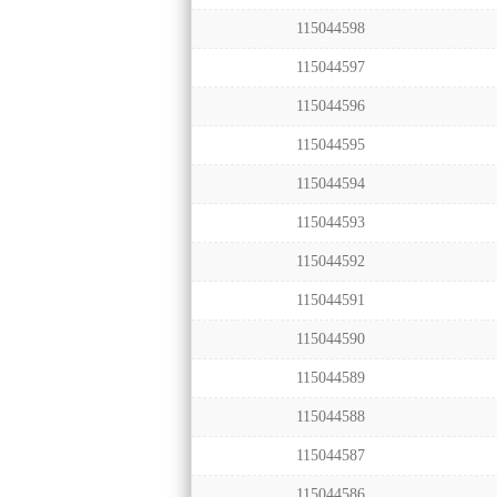
115044598
115044597
115044596
115044595
115044594
115044593
115044592
115044591
115044590
115044589
115044588
115044587
115044586