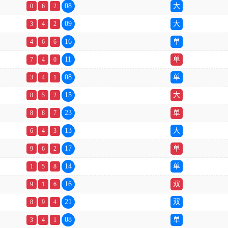
08
大
0
6
2
09
大
3
4
2
16
单
4
6
6
11
单
7
4
0
08
单
3
4
1
15
大
8
5
2
23
单
8
8
7
13
大
6
4
3
17
单
9
6
2
14
单
1
5
8
16
双
9
1
6
21
双
8
9
4
08
单
3
4
1