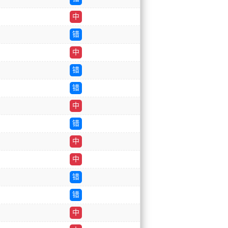
中
错
中
错
错
中
错
中
中
错
错
中