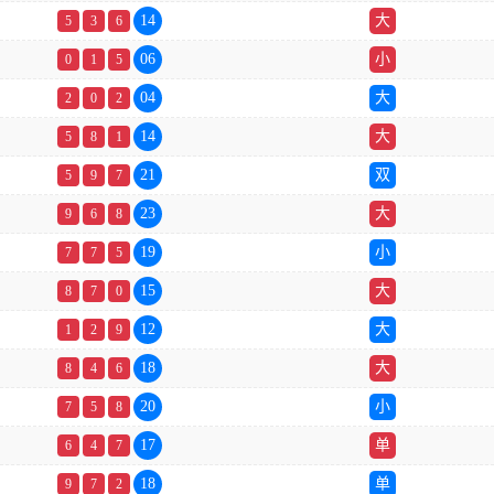
14
大
5
3
6
06
小
0
1
5
04
大
2
0
2
14
大
5
8
1
21
双
5
9
7
23
大
9
6
8
19
小
7
7
5
15
大
8
7
0
12
大
1
2
9
18
大
8
4
6
20
小
7
5
8
17
单
6
4
7
18
单
9
7
2