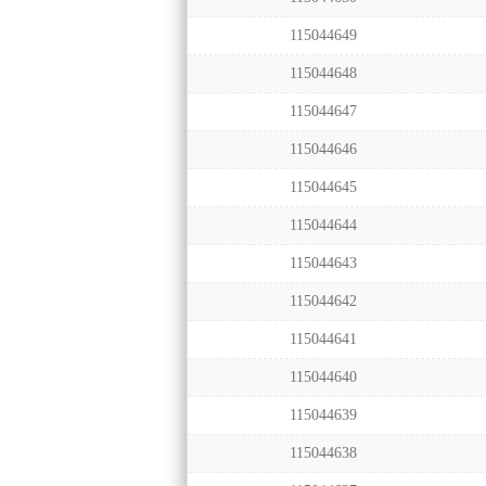
115044649
115044648
115044647
115044646
115044645
115044644
115044643
115044642
115044641
115044640
115044639
115044638