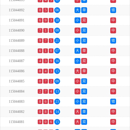
115044093
5
4
3
12
小
单
中
115044092
0
5
1
06
大
单
错
115044091
6
9
3
18
小
双
中
115044090
7
1
1
09
小
双
中
115044089
9
7
5
21
小
双
错
115044088
6
1
0
07
大
单
中
115044087
4
3
9
16
小
双
中
115044086
8
4
3
15
大
单
中
115044085
0
7
2
09
小
双
中
115044084
2
7
4
13
小
双
中
115044083
8
6
9
23
小
双
错
115044082
0
8
6
14
大
单
中
115044081
9
0
6
15
大
双
中