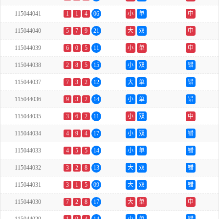
115044041
1
1
4
06
小
单
中
115044040
5
7
9
21
大
双
中
115044039
6
0
5
11
小
单
中
115044038
2
8
5
15
小
双
错
115044037
7
3
2
12
大
单
错
115044036
9
3
2
14
小
单
错
115044035
3
6
2
11
小
双
中
115044034
4
9
4
17
小
双
错
115044033
4
5
5
14
小
单
错
115044032
3
2
8
13
大
双
错
115044031
3
1
5
09
大
双
错
115044030
7
2
8
17
大
单
中