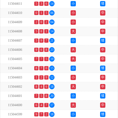
115044611
5
3
6
14
小
错
115044610
0
1
5
06
小
中
115044609
2
0
2
04
小
中
115044608
5
8
1
14
大
中
115044607
5
9
7
21
小
错
115044606
9
6
8
23
大
中
115044605
7
7
5
19
大
中
115044604
8
7
0
15
小
错
115044603
1
2
9
12
小
中
115044602
8
4
6
18
大
中
115044601
7
5
8
20
小
错
115044600
6
4
7
17
大
中
115044599
9
7
2
18
小
错