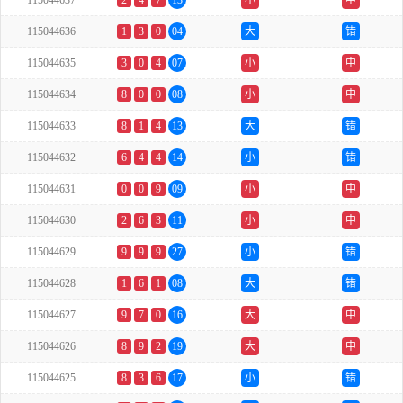
115044637
2
4
7
13
小
中
115044636
1
3
0
04
大
错
115044635
3
0
4
07
小
中
115044634
8
0
0
08
小
中
115044633
8
1
4
13
大
错
115044632
6
4
4
14
小
错
115044631
0
0
9
09
小
中
115044630
2
6
3
11
小
中
115044629
9
9
9
27
小
错
115044628
1
6
1
08
大
错
115044627
9
7
0
16
大
中
115044626
8
9
2
19
大
中
115044625
8
3
6
17
小
错