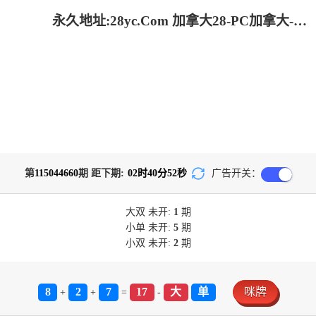
永久地址:28yc.Com 加拿大28-PC加拿大-加拿大pc预测结果走势|加拿大28预测开奖官网咪牌|加拿大预测28在线预测官网_专注研究!
第
115044660
期 距下期:
02
时
40
分
52
秒
广告开关：
大双
未开:
1
期
小单
未开:
5
期
小双
未开:
2
期
8
2
7
17
大
单
咪牌
+
+
=
-