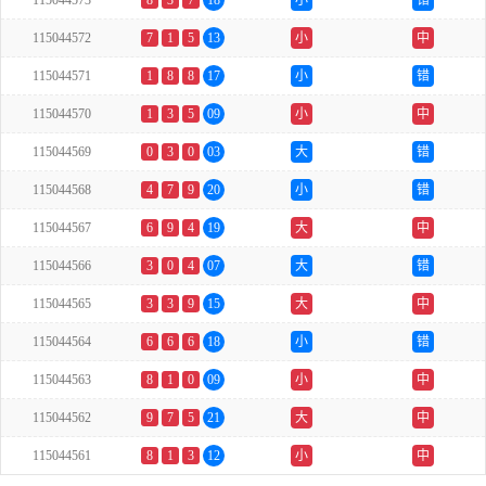
115044573
8
3
7
18
小
错
115044572
7
1
5
13
小
中
115044571
1
8
8
17
小
错
115044570
1
3
5
09
小
中
115044569
0
3
0
03
大
错
115044568
4
7
9
20
小
错
115044567
6
9
4
19
大
中
115044566
3
0
4
07
大
错
115044565
3
3
9
15
大
中
115044564
6
6
6
18
小
错
115044563
8
1
0
09
小
中
115044562
9
7
5
21
大
中
115044561
8
1
3
12
小
中