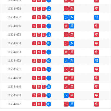
115044659
8
4
6
18
大
双
中
115044658
8
3
1
12
小
双
中
115044657
7
8
6
21
小
双
错
115044656
6
7
5
18
大
单
中
115044655
3
7
1
11
小
单
中
115044654
1
0
2
03
小
双
中
115044653
3
9
7
19
大
单
中
115044652
2
4
3
09
大
双
错
115044651
8
0
9
17
大
单
中
115044650
6
4
5
15
大
单
中
115044649
7
9
5
21
大
单
中
115044648
2
7
4
13
大
单
中
115044647
5
0
3
08
小
单
中