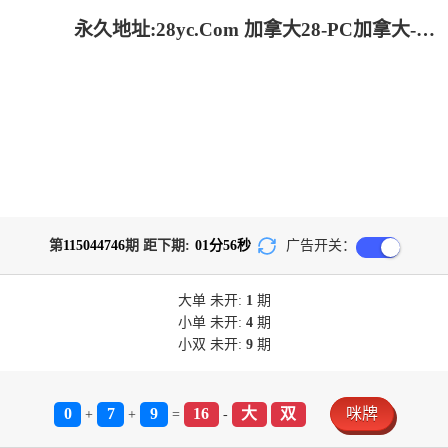
永久地址:28yc.Com 加拿大28-PC加拿大-加拿大pc预测结果走势|加拿大28预测开奖官网咪牌|加拿大预测28在线预测官网_专注研究!
第
115044746
期 距下期:
01
分
56
秒
广告开关：
大单
未开:
1
期
小单
未开:
4
期
小双
未开:
9
期
0
7
9
16
大
双
咪牌
+
+
=
-