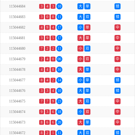
115044684
3
4
3
10
大
单
错
115044683
3
0
8
11
大
双
错
115044682
4
9
4
17
小
单
中
115044681
3
9
5
17
大
单
中
115044680
7
2
2
11
小
双
中
115044679
2
4
0
06
小
双
中
115044678
4
4
8
16
大
单
中
115044677
8
4
2
14
小
单
错
115044676
3
3
4
10
大
单
错
115044675
7
7
9
23
大
双
中
115044674
9
3
6
18
小
双
中
115044673
8
6
6
20
大
单
中
115044672
8
2
1
11
大
双
错