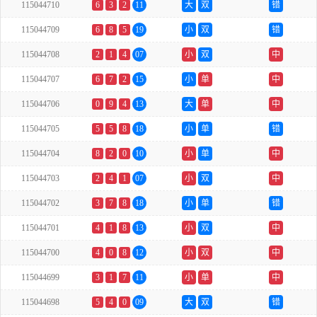
115044710
6
3
2
11
大
双
错
115044709
6
8
5
19
小
双
错
115044708
2
1
4
07
小
双
中
115044707
6
7
2
15
小
单
中
115044706
0
9
4
13
大
单
中
115044705
5
5
8
18
小
单
错
115044704
8
2
0
10
小
单
中
115044703
2
4
1
07
小
双
中
115044702
3
7
8
18
小
单
错
115044701
4
1
8
13
小
双
中
115044700
4
0
8
12
小
双
中
115044699
3
1
7
11
小
单
中
115044698
5
4
0
09
大
双
错