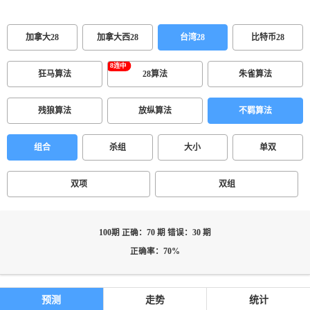
加拿大28
加拿大西28
台湾28
比特币28
狂马算法
28算法
朱雀算法
残狼算法
放纵算法
不羁算法
组合
杀组
大小
单双
双项
双组
100期 正确：70 期 错误：30 期
正确率：70%
预测
走势
统计