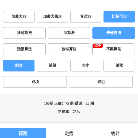
加拿大28
加拿大西28
台湾28
比特币28
狂马算法
28算法
朱雀算法
残狼算法
放纵算法
不羁算法
组合
杀组
大小
单双
双项
双组
100期 正确：75 期 错误：25 期
正确率：75%
预测
走势
统计