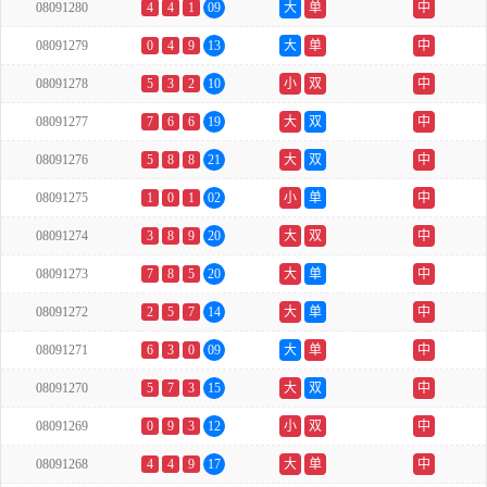
08091280
4
4
1
09
大
单
中
08091279
0
4
9
13
大
单
中
08091278
5
3
2
10
小
双
中
08091277
7
6
6
19
大
双
中
08091276
5
8
8
21
大
双
中
08091275
1
0
1
02
小
单
中
08091274
3
8
9
20
大
双
中
08091273
7
8
5
20
大
单
中
08091272
2
5
7
14
大
单
中
08091271
6
3
0
09
大
单
中
08091270
5
7
3
15
大
双
中
08091269
0
9
3
12
小
双
中
08091268
4
4
9
17
大
单
中