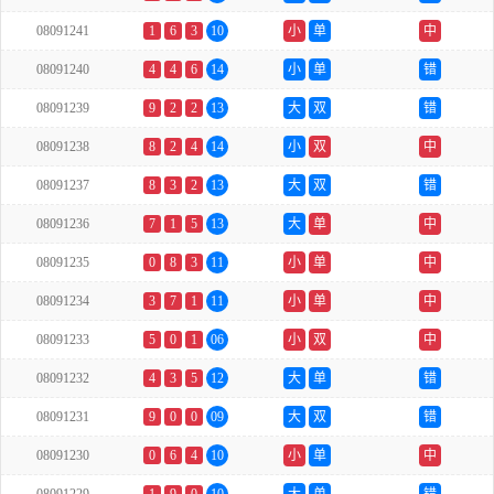
08091241
1
6
3
10
小
单
中
08091240
4
4
6
14
小
单
错
08091239
9
2
2
13
大
双
错
08091238
8
2
4
14
小
双
中
08091237
8
3
2
13
大
双
错
08091236
7
1
5
13
大
单
中
08091235
0
8
3
11
小
单
中
08091234
3
7
1
11
小
单
中
08091233
5
0
1
06
小
双
中
08091232
4
3
5
12
大
单
错
08091231
9
0
0
09
大
双
错
08091230
0
6
4
10
小
单
中