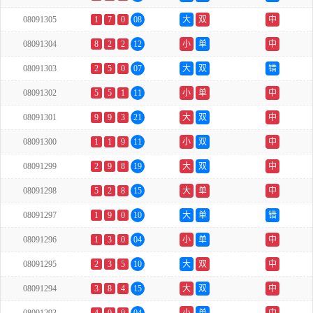
08091305
1
7
0
08
大
双
中
08091304
8
2
2
12
小
单
中
08091303
2
5
0
07
大
双
错
08091302
5
5
1
11
小
单
中
08091301
9
9
3
21
大
双
中
08091300
1
1
9
11
小
双
中
08091299
2
9
8
19
大
双
中
08091298
5
2
8
15
大
单
中
08091297
1
9
0
10
大
单
错
08091296
1
3
0
04
小
单
中
08091295
2
3
5
10
大
双
中
08091294
3
8
4
15
大
双
中