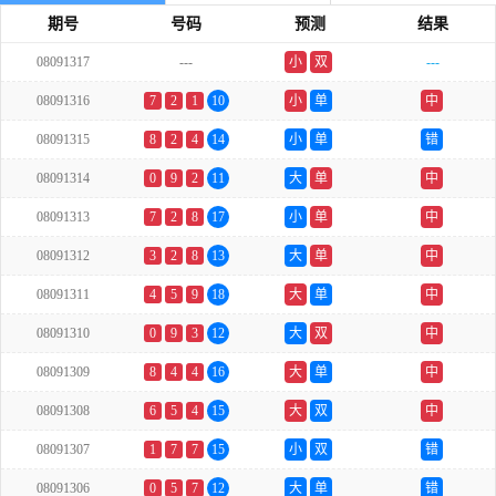
期号
号码
预测
结果
08091317
---
小
双
---
08091316
7
2
1
10
小
单
中
08091315
8
2
4
14
小
单
错
08091314
0
9
2
11
大
单
中
08091313
7
2
8
17
小
单
中
08091312
3
2
8
13
大
单
中
08091311
4
5
9
18
大
单
中
08091310
0
9
3
12
大
双
中
08091309
8
4
4
16
大
单
中
08091308
6
5
4
15
大
双
中
08091307
1
7
7
15
小
双
错
08091306
0
5
7
12
大
单
错