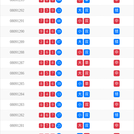
08091293
4
0
0
04
小
单
中
08091292
1
3
9
13
大
双
错
08091291
7
0
1
08
小
双
中
08091290
9
4
6
19
小
双
错
08091289
2
4
1
07
大
双
错
08091288
2
6
1
09
小
双
中
08091287
0
7
8
15
大
单
中
08091286
4
5
7
16
大
双
中
08091285
8
5
6
19
小
单
中
08091284
2
4
7
13
大
双
错
08091283
6
3
9
18
小
双
中
08091282
4
6
7
17
小
双
错
08091281
9
7
9
25
大
双
中