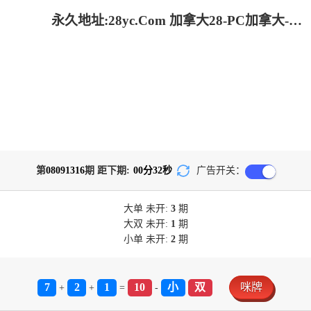
永久地址:28yc.Com 加拿大28-PC加拿大-加拿大pc预测结果走势|加拿大28预测开奖官网咪牌|加拿大预测28在线预测官网_专注研究!
第
08091316
期 距下期:
00
分
32
秒
广告开关：
大单
未开:
3
期
大双
未开:
1
期
小单
未开:
2
期
7
2
1
10
小
双
咪牌
+
+
=
-