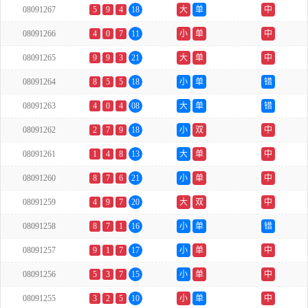
08091267
5
9
4
18
大
单
中
08091266
4
0
7
11
小
单
中
08091265
9
9
3
21
大
单
中
08091264
8
5
5
18
小
单
错
08091263
4
0
4
08
大
单
错
08091262
2
7
9
18
小
双
中
08091261
1
4
8
13
大
单
中
08091260
8
7
6
21
小
单
中
08091259
4
9
7
20
大
双
中
08091258
8
7
1
16
小
单
错
08091257
9
1
7
17
小
单
中
08091256
5
3
7
15
小
单
中
08091255
3
2
5
10
小
单
中