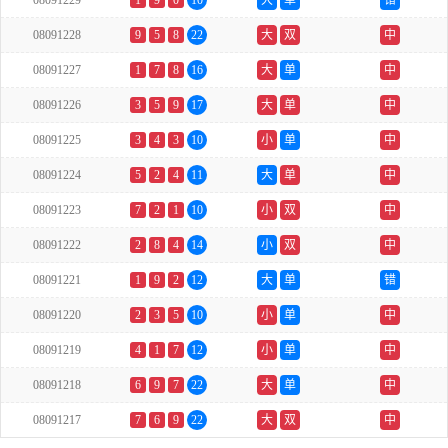
08091229
1
9
0
10
大
单
错
08091228
9
5
8
22
大
双
中
08091227
1
7
8
16
大
单
中
08091226
3
5
9
17
大
单
中
08091225
3
4
3
10
小
单
中
08091224
5
2
4
11
大
单
中
08091223
7
2
1
10
小
双
中
08091222
2
8
4
14
小
双
中
08091221
1
9
2
12
大
单
错
08091220
2
3
5
10
小
单
中
08091219
4
1
7
12
小
单
中
08091218
6
9
7
22
大
单
中
08091217
7
6
9
22
大
双
中