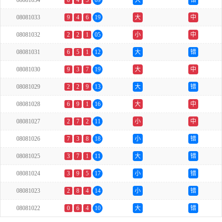
08081034
0
4
5
09
大
错
08081033
9
4
6
19
大
中
08081032
2
2
1
05
小
中
08081031
6
5
1
12
大
错
08081030
9
3
7
19
大
中
08081029
2
2
9
13
大
错
08081028
6
9
1
16
大
中
08081027
2
7
2
11
小
中
08081026
7
3
8
18
小
错
08081025
3
7
1
11
大
错
08081024
3
9
5
17
小
错
08081023
2
8
4
14
小
错
08081022
0
6
4
10
大
错