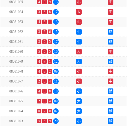
08081085
4
0
9
13
小
中
08081084
3
6
8
17
大
中
08081083
4
8
1
13
小
中
08081082
3
6
6
15
小
错
08081081
3
9
5
17
小
错
08081080
5
6
5
16
大
中
08081079
4
7
1
12
大
错
08081078
4
3
2
09
小
中
08081077
2
5
4
11
小
中
08081076
4
6
8
18
小
错
08081075
2
3
4
09
大
错
08081074
0
7
0
07
大
错
08081073
5
6
9
20
小
错