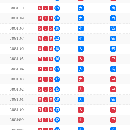
08081110
6
2
1
09
大
错
08081109
4
1
3
08
大
错
08081108
5
6
5
16
小
错
08081107
6
7
9
22
小
错
08081106
0
4
6
10
大
错
08081105
7
0
9
16
大
中
08081104
2
7
0
09
大
错
08081103
4
8
5
17
大
中
08081102
5
5
5
15
大
中
08081101
0
9
0
09
大
错
08081100
5
1
9
15
大
中
08081099
5
2
5
12
小
中