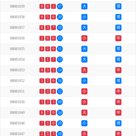
08081059
0
6
1
07
大
错
08081058
9
5
6
20
小
错
08081057
0
3
7
10
大
错
08081056
2
9
0
11
小
中
08081055
0
2
9
11
大
错
08081054
5
1
7
13
大
错
08081053
9
3
2
14
大
中
08081052
5
2
9
16
小
错
08081051
1
3
8
12
小
中
08081050
3
3
3
09
小
中
08081049
8
7
9
24
大
中
08081048
7
5
8
20
小
错
08081047
2
5
3
10
小
中