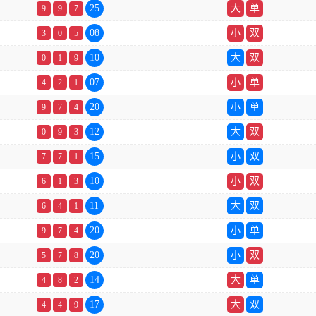
25
大
单
9
9
7
08
小
双
3
0
5
10
大
双
0
1
9
07
小
单
4
2
1
20
小
单
9
7
4
12
大
双
0
9
3
15
小
双
7
7
1
10
小
双
6
1
3
11
大
双
6
4
1
20
小
单
9
7
4
20
小
双
5
7
8
14
大
单
4
8
2
17
大
双
4
4
9