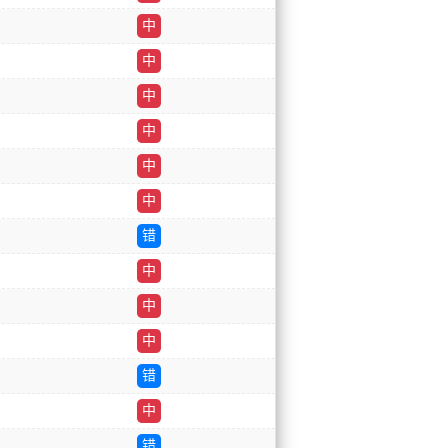
中
中
中
中
中
中
错
中
中
中
错
中
错