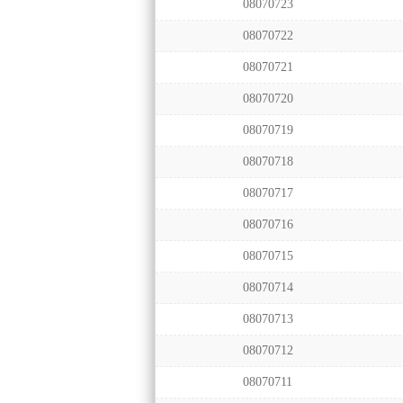
08070723
08070722
08070721
08070720
08070719
08070718
08070717
08070716
08070715
08070714
08070713
08070712
08070711