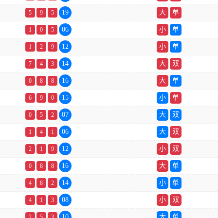
19
大
单
5
9
5
06
小
单
1
0
5
12
小
单
1
2
9
14
大
双
7
4
3
16
大
单
0
8
8
15
小
单
6
9
0
07
大
双
0
5
2
06
大
双
1
4
1
12
小
双
2
1
9
16
大
单
0
8
8
14
小
单
4
8
2
08
小
双
4
1
3
10
大
单
2
5
3