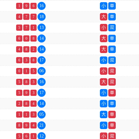
16
小
单
1
9
6
18
大
单
4
7
7
13
小
双
5
7
1
14
大
单
6
0
8
14
大
单
4
8
2
17
小
双
6
3
8
06
小
双
0
1
5
16
大
双
5
8
3
17
小
单
5
9
3
14
小
单
2
8
4
05
大
单
1
1
3
21
小
单
8
9
4
12
小
双
5
6
1