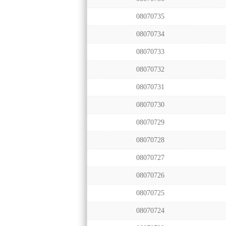
08070735
08070734
08070733
08070732
08070731
08070730
08070729
08070728
08070727
08070726
08070725
08070724