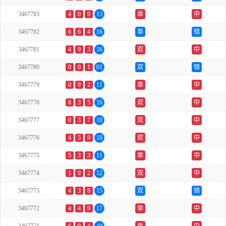
3467783
4
0
9
13
单
中
3467782
6
6
4
16
单
错
3467781
4
9
3
16
双
中
3467780
0
0
1
01
双
错
3467779
0
9
2
11
单
中
3467778
8
3
5
16
双
中
3467777
0
3
7
10
双
中
3467776
4
5
9
18
双
中
3467775
5
3
3
11
单
中
3467774
1
9
2
12
双
中
3467773
4
3
8
15
双
错
3467772
4
4
9
17
单
中