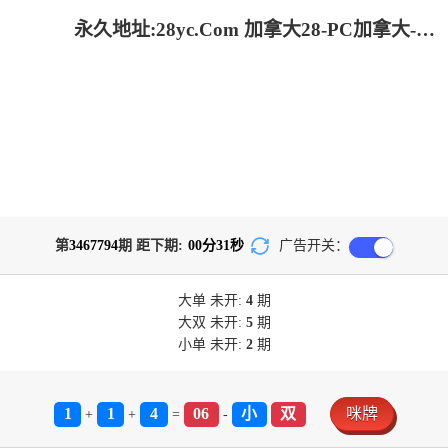
永久地址:28yc.Com 加拿大28-PC加拿大-加拿大pc预测结果走势|加拿大28预测开奖官网咪牌|加拿大预测28在线预测官网_专注研究!
第
3467794
期 距下期:
00
分
31
秒
广告开关：
大单
未开:
4
期
大双
未开:
5
期
小单
未开:
2
期
1
1
4
06
小
双
咪牌
+
+
=
-