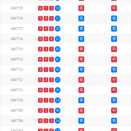
3467719
6
7
5
18
双
中
3467718
3
9
1
13
双
错
3467717
5
6
9
20
单
错
3467716
9
6
8
23
双
错
3467715
4
3
2
09
单
中
3467714
0
0
1
01
单
中
3467713
4
1
3
08
单
错
3467712
9
4
9
22
双
中
3467711
8
5
7
20
双
中
3467710
6
2
6
14
单
错
3467709
2
5
1
08
双
中
3467708
8
3
3
14
单
错