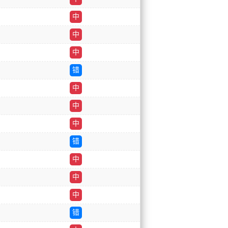
中
中
中
错
中
中
中
错
中
中
中
错