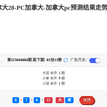
第
115044604
期 距下期:
01
分
10
秒
广告开关：
大双
未开:
2
期
小单
未开:
8
期
小双
未开:
1
期
8
+
7
+
0
=
15
-
大
单
咪牌