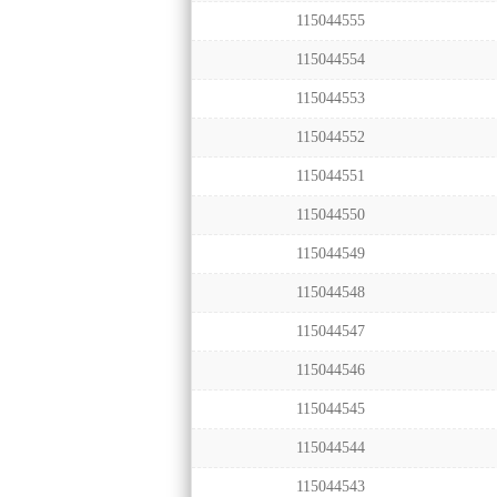
115044555
115044554
115044553
115044552
115044551
115044550
115044549
115044548
115044547
115044546
115044545
115044544
115044543