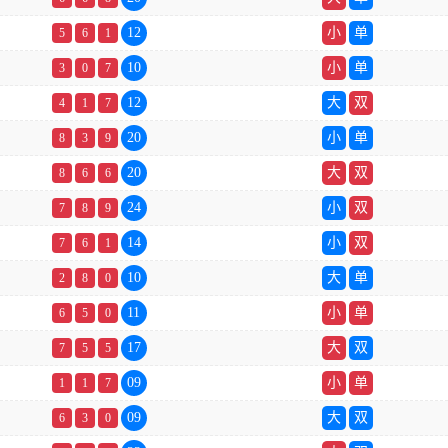
12
小
单
5
6
1
10
小
单
3
0
7
12
大
双
4
1
7
20
小
单
8
3
9
20
大
双
8
6
6
24
小
双
7
8
9
14
小
双
7
6
1
10
大
单
2
8
0
11
小
单
6
5
0
17
大
双
7
5
5
09
小
单
1
1
7
09
大
双
6
3
0