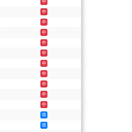
中
中
中
中
中
中
中
中
中
中
中
错
错