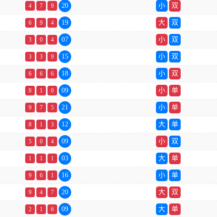
20
小
双
4
7
9
19
大
双
6
9
4
07
小
双
3
0
4
15
小
双
3
3
9
18
小
双
6
6
6
09
小
单
8
1
0
21
小
单
9
7
5
12
大
单
8
1
3
09
小
双
5
0
4
03
大
单
1
1
1
16
小
单
9
6
1
20
大
双
9
4
7
09
大
单
2
1
6