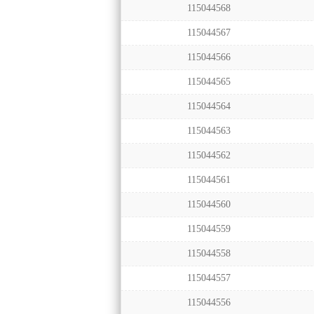
115044568
115044567
115044566
115044565
115044564
115044563
115044562
115044561
115044560
115044559
115044558
115044557
115044556