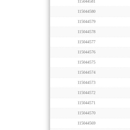
115044581
115044580
115044579
115044578
115044577
115044576
115044575
115044574
115044573
115044572
115044571
115044570
115044569