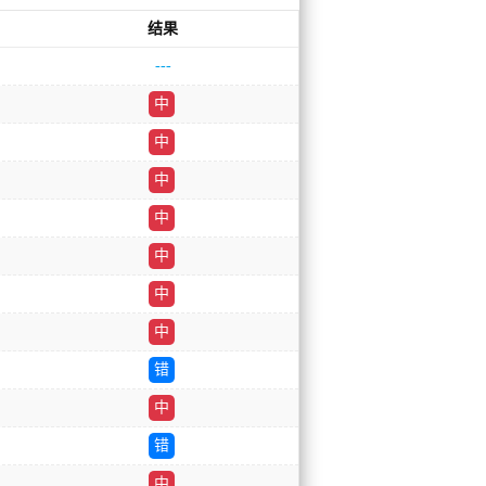
结果
---
中
中
中
中
中
中
中
错
中
错
中