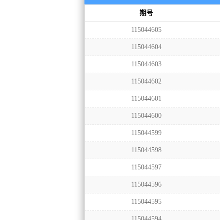
期号
115044605
115044604
115044603
115044602
115044601
115044600
115044599
115044598
115044597
115044596
115044595
115044594