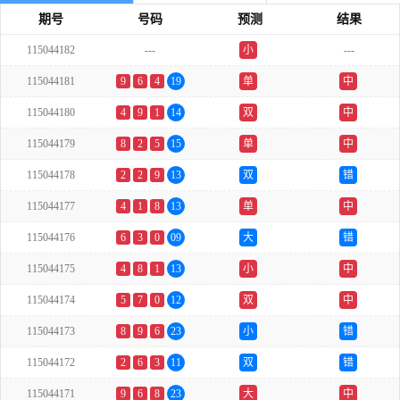
期号
号码
预测
结果
115044182
---
小
---
115044181
9
6
4
19
单
中
115044180
4
9
1
14
双
中
115044179
8
2
5
15
单
中
115044178
2
2
9
13
双
错
115044177
4
1
8
13
单
中
115044176
6
3
0
09
大
错
115044175
4
8
1
13
小
中
115044174
5
7
0
12
双
中
115044173
8
9
6
23
小
错
115044172
2
6
3
11
双
错
115044171
9
6
8
23
大
中