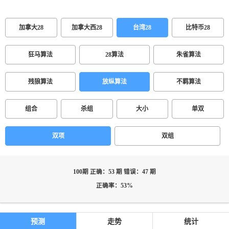
加拿大28
加拿大西28
台湾28
比特币28
狂马算法
28算法
朱雀算法
残狼算法
放纵算法
不羁算法
组合
杀组
大小
单双
双项
双组
100期 正确：53 期 错误：47 期
正确率：53%
预测
走势
统计