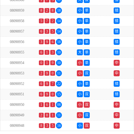
08090960
1
7
3
11
大
双
错
08090959
8
2
8
18
小
单
错
08090958
5
7
2
14
小
单
错
08090957
6
3
5
14
小
单
错
08090956
3
9
6
18
小
单
错
08090955
6
1
3
10
大
单
错
08090954
0
1
9
10
小
单
中
08090953
2
9
0
11
小
双
中
08090952
6
9
7
22
小
单
错
08090951
6
9
0
15
小
双
错
08090950
1
6
1
08
小
双
中
08090949
2
8
1
11
小
双
中
08090948
8
3
5
16
小
双
中