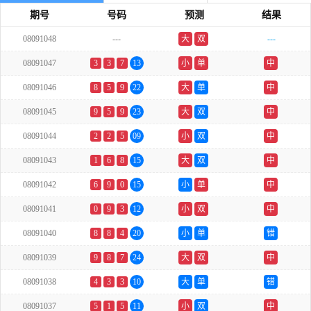
期号
号码
预测
结果
08091048
---
大
双
---
08091047
3
3
7
13
小
单
中
08091046
8
5
9
22
大
单
中
08091045
9
5
9
23
大
双
中
08091044
2
2
5
09
小
双
中
08091043
1
6
8
15
大
双
中
08091042
6
9
0
15
小
单
中
08091041
0
9
3
12
小
双
中
08091040
8
8
4
20
小
单
错
08091039
9
8
7
24
大
双
中
08091038
4
3
3
10
大
单
错
08091037
5
1
5
11
小
双
中