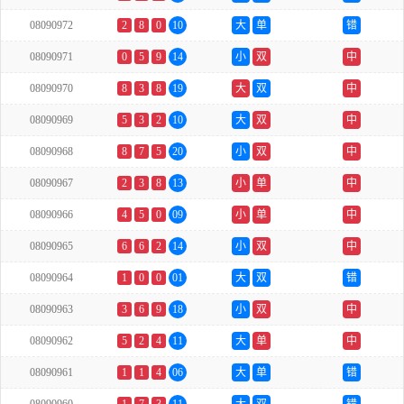
08090972
2
8
0
10
大
单
错
08090971
0
5
9
14
小
双
中
08090970
8
3
8
19
大
双
中
08090969
5
3
2
10
大
双
中
08090968
8
7
5
20
小
双
中
08090967
2
3
8
13
小
单
中
08090966
4
5
0
09
小
单
中
08090965
6
6
2
14
小
双
中
08090964
1
0
0
01
大
双
错
08090963
3
6
9
18
小
双
中
08090962
5
2
4
11
大
单
中
08090961
1
1
4
06
大
单
错