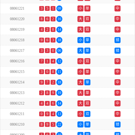
08061221
3
5
1
09
小
单
中
08061220
8
6
2
16
大
双
中
08061219
4
2
8
14
大
双
中
08061218
9
6
3
18
小
单
错
08061217
3
3
0
06
大
单
错
08061216
7
1
4
12
小
双
中
08061215
3
0
8
11
小
单
中
08061214
9
7
2
18
大
单
中
08061213
2
8
9
19
大
单
中
08061212
4
4
6
14
大
双
中
08061211
0
9
4
13
小
双
中
08061210
8
9
5
22
小
单
错