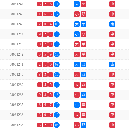
08061247
3
2
6
11
大
单
中
08061246
1
6
5
12
小
双
中
08061245
2
0
4
06
大
单
错
08061244
9
2
7
18
小
双
中
08061243
0
7
8
15
大
单
中
08061242
3
5
9
17
大
单
中
08061241
2
1
6
09
大
双
错
08061240
8
3
4
15
大
双
中
08061239
4
5
5
14
大
双
中
08061238
0
8
5
13
小
双
中
08061237
6
6
7
19
小
单
中
08061236
3
9
7
19
大
单
中
08061235
3
2
0
05
小
双
中