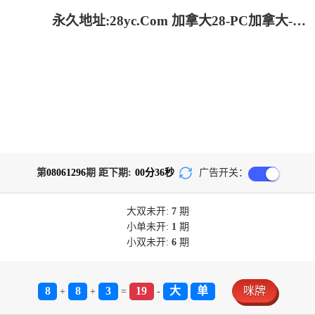
永久地址:28yc.Com 加拿大28-PC加拿大-加拿大pc预测结果走势|加拿大28预测开奖官网咪牌|加拿大预测28在线预测官网_专注研究!
第
08061296
期 距下期:
00
分
36
秒
广告开关：
大双
未开:
7
期
小单
未开:
1
期
小双
未开:
6
期
8
8
3
19
大
单
咪牌
+
+
=
-