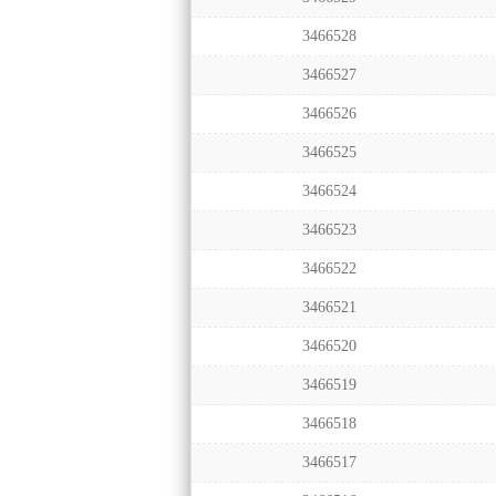
3466528
3466527
3466526
3466525
3466524
3466523
3466522
3466521
3466520
3466519
3466518
3466517