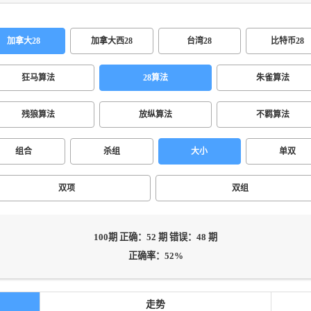
加拿大28
加拿大西28
台湾28
比特币28
狂马算法
28算法
朱雀算法
残狼算法
放纵算法
不羁算法
组合
杀组
大小
单双
双项
双组
100期 正确：52 期 错误：48 期
正确率：52%
走势