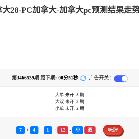
第
3466539
期 距下期:
00
分
51
秒
广告开关：
大单
未开:
5
期
大双
未开:
3
期
小单
未开:
2
期
7
+
4
+
1
=
12
-
小
双
咪牌