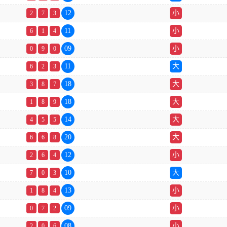
12
小
2
7
3
11
小
6
1
4
09
小
0
9
0
11
大
6
2
3
18
大
3
8
7
18
大
1
8
9
14
大
4
5
5
20
大
6
6
8
12
小
2
6
4
10
大
7
0
3
13
小
1
8
4
09
小
0
7
2
08
小
2
0
6