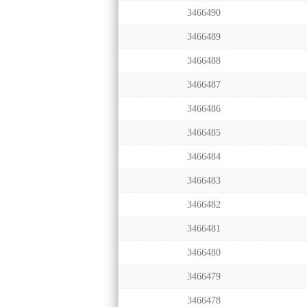
3466490
3466489
3466488
3466487
3466486
3466485
3466484
3466483
3466482
3466481
3466480
3466479
3466478