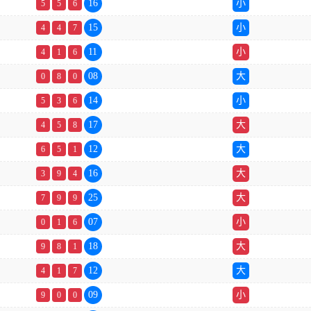
16
小
5
5
6
15
小
4
4
7
11
小
4
1
6
08
大
0
8
0
14
小
5
3
6
17
大
4
5
8
12
大
6
5
1
16
大
3
9
4
25
大
7
9
9
07
小
0
1
6
18
大
9
8
1
12
大
4
1
7
09
小
9
0
0