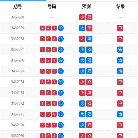
期号
号码
预测
结果
3467980
---
小
双
---
3467979
4
4
1
09
大
单
中
3467978
9
9
8
26
大
单
中
3467977
4
8
9
21
小
双
错
3467976
6
2
1
09
大
双
错
3467975
6
9
2
17
小
双
错
3467974
1
6
1
08
小
双
中
3467973
2
9
0
11
小
单
中
3467972
1
5
4
10
大
双
中
3467971
8
5
0
13
大
双
错
3467970
5
8
3
16
小
双
中
3467969
1
9
4
14
大
双
中