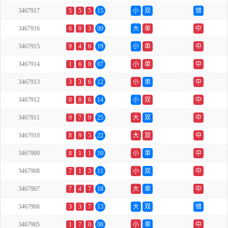
3467917
5
5
5
15
小
双
错
3467916
6
0
3
09
大
单
中
3467915
9
4
6
19
小
单
中
3467914
1
6
0
07
小
单
中
3467913
3
3
6
12
小
单
中
3467912
0
8
6
14
小
双
中
3467911
9
7
9
25
大
双
中
3467910
8
9
5
22
大
双
中
3467909
8
1
1
10
小
单
中
3467908
7
1
3
11
小
双
中
3467907
7
4
7
18
大
单
中
3467906
3
3
7
13
大
双
错
3467905
1
7
0
08
小
单
中