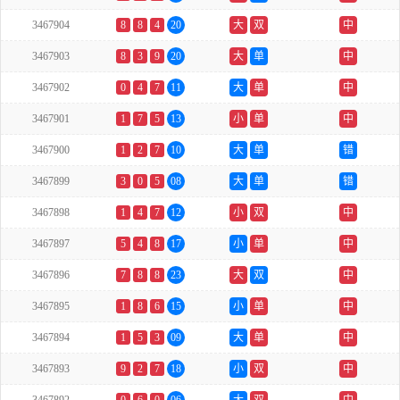
3467904
8
8
4
20
大
双
中
3467903
8
3
9
20
大
单
中
3467902
0
4
7
11
大
单
中
3467901
1
7
5
13
小
单
中
3467900
1
2
7
10
大
单
错
3467899
3
0
5
08
大
单
错
3467898
1
4
7
12
小
双
中
3467897
5
4
8
17
小
单
中
3467896
7
8
8
23
大
双
中
3467895
1
8
6
15
小
单
中
3467894
1
5
3
09
大
单
中
3467893
9
2
7
18
小
双
中