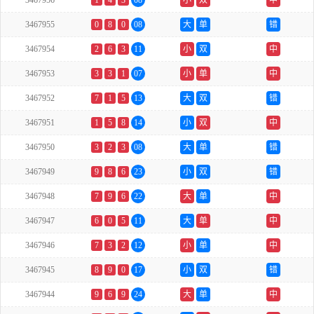
3467956
1
4
3
08
小
双
中
3467955
0
8
0
08
大
单
错
3467954
2
6
3
11
小
双
中
3467953
3
3
1
07
小
单
中
3467952
7
1
5
13
大
双
错
3467951
1
5
8
14
小
双
中
3467950
3
2
3
08
大
单
错
3467949
9
8
6
23
小
双
错
3467948
7
9
6
22
大
单
中
3467947
6
0
5
11
大
单
中
3467946
7
3
2
12
小
单
中
3467945
8
9
0
17
小
双
错
3467944
9
6
9
24
大
单
中