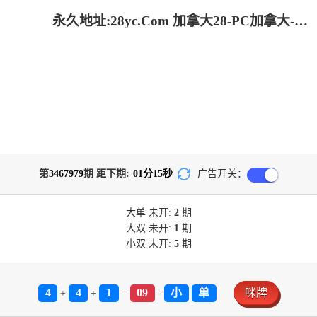
永久地址:28yc.Com 加拿大28-PC加拿大-加拿大pc预测结果走势|加拿大28预测开奖官网咪牌|加拿大预测28在线预测官网_专注研究!
第
3467979
期 距下期:
01
分
15
秒
广告开关：
大单
未开:
2
期
大双
未开:
1
期
小双
未开:
5
期
4
4
1
09
小
单
咪牌
+
+
=
-