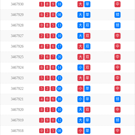
3467930
1
8
9
18
大
单
中
3467929
6
2
0
08
大
单
错
3467928
0
8
5
13
大
双
错
3467927
2
5
3
10
大
双
中
3467926
4
7
6
17
大
双
中
3467925
7
6
7
20
大
双
中
3467924
6
8
0
14
小
双
中
3467923
5
5
5
15
大
单
中
3467922
5
2
1
08
小
单
中
3467921
4
6
6
16
小
单
错
3467920
8
1
1
10
大
双
中
3467919
3
9
0
12
大
单
错
3467918
0
3
5
08
小
单
中