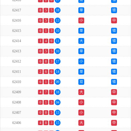
62418
7
2
8
17
双
错
62417
8
5
5
18
单
错
62416
6
5
2
13
小
中
62415
6
1
3
10
单
错
62414
1
4
6
11
大
错
62413
0
5
5
10
单
错
62412
6
8
3
17
小
错
62411
2
6
6
14
单
错
62410
6
1
2
09
双
错
62409
4
7
7
18
大
中
62408
0
1
3
04
小
中
62407
0
8
5
13
小
中
62406
4
8
3
15
大
中