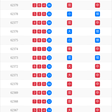
62379
2
0
4
06
双
中
62378
5
3
8
16
小
错
62377
4
0
0
04
双
中
62376
1
6
1
08
大
错
62375
3
8
9
20
小
错
62374
7
1
5
13
单
中
62373
9
5
9
23
双
错
62372
8
3
5
16
大
中
62371
4
3
8
15
大
中
62370
2
2
0
04
小
中
62369
2
8
6
16
双
中
62368
7
1
4
12
双
中
62367
5
5
4
14
大
中