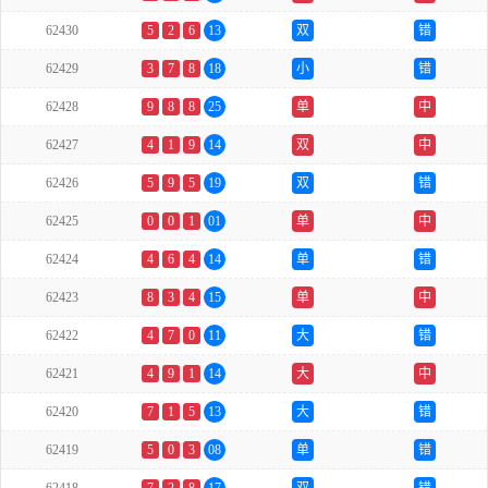
62430
5
2
6
13
双
错
62429
3
7
8
18
小
错
62428
9
8
8
25
单
中
62427
4
1
9
14
双
中
62426
5
9
5
19
双
错
62425
0
0
1
01
单
中
62424
4
6
4
14
单
错
62423
8
3
4
15
单
中
62422
4
7
0
11
大
错
62421
4
9
1
14
大
中
62420
7
1
5
13
大
错
62419
5
0
3
08
单
错