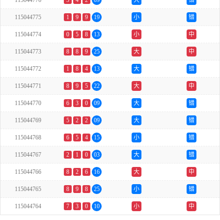
115044776
3
4
2
09
大
错
115044775
1
9
9
19
小
错
115044774
0
5
8
13
小
中
115044773
8
8
9
25
大
中
115044772
1
8
4
13
大
错
115044771
8
9
5
22
大
中
115044770
6
3
0
09
大
错
115044769
5
2
2
09
大
错
115044768
6
5
4
15
小
错
115044767
2
1
0
03
大
错
115044766
8
2
6
16
大
中
115044765
8
9
8
25
小
错
115044764
7
3
0
10
小
中