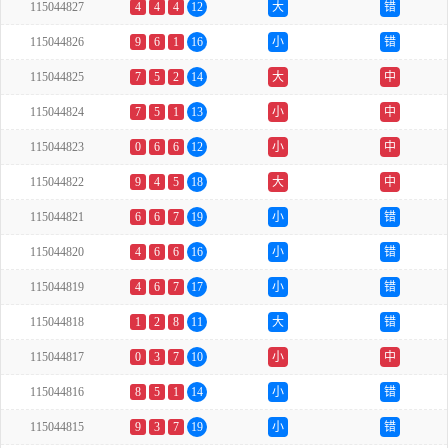
115044827
4
4
4
12
大
错
115044826
9
6
1
16
小
错
115044825
7
5
2
14
大
中
115044824
7
5
1
13
小
中
115044823
0
6
6
12
小
中
115044822
9
4
5
18
大
中
115044821
6
6
7
19
小
错
115044820
4
6
6
16
小
错
115044819
4
6
7
17
小
错
115044818
1
2
8
11
大
错
115044817
0
3
7
10
小
中
115044816
8
5
1
14
小
错
115044815
9
3
7
19
小
错