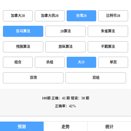
加拿大28
加拿大西28
台湾28
比特币28
狂马算法
28算法
朱雀算法
残狼算法
放纵算法
不羁算法
组合
杀组
大小
单双
双项
双组
100期 正确：42 期 错误：58 期
正确率：42%
预测
走势
统计