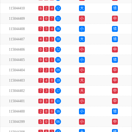
115044410
6
2
4
12
大
错
115044409
4
0
7
11
小
中
115044408
7
5
4
16
小
错
115044407
4
3
3
10
大
错
115044406
0
5
7
12
小
中
115044405
9
6
1
16
小
错
115044404
7
2
0
09
小
中
115044403
7
4
8
19
大
中
115044402
7
3
7
17
大
中
115044401
0
3
8
11
小
中
115044400
2
8
6
16
小
错
115044399
5
0
1
06
小
中