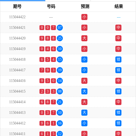
期号
号码
预测
结果
115044422
---
小
---
双
115044421
0
0
7
07
小
中
115044420
9
8
8
25
大
中
115044419
0
4
6
10
小
中
115044418
6
5
4
15
小
错
115044417
7
9
3
19
小
错
115044416
9
5
0
14
大
中
115044415
2
3
3
08
大
错
115044414
6
8
7
21
大
中
115044413
0
3
7
10
大
错
115044412
9
6
1
16
小
错
115044411
6
1
5
12
小
中