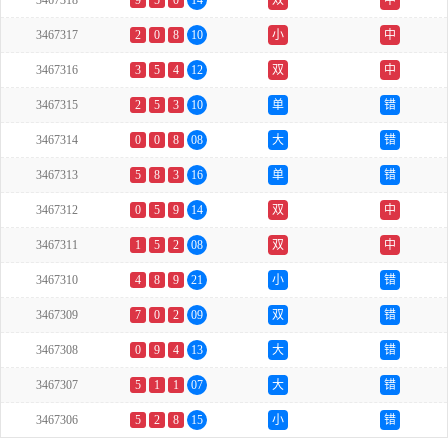
3467318
9
5
0
14
双
中
3467317
2
0
8
10
小
中
3467316
3
5
4
12
双
中
3467315
2
5
3
10
单
错
3467314
0
0
8
08
大
错
3467313
5
8
3
16
单
错
3467312
0
5
9
14
双
中
3467311
1
5
2
08
双
中
3467310
4
8
9
21
小
错
3467309
7
0
2
09
双
错
3467308
0
9
4
13
大
错
3467307
5
1
1
07
大
错
3467306
5
2
8
15
小
错