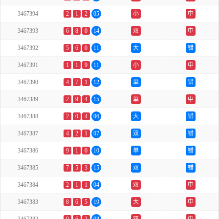
3467394
2
1
2
05
小
中
3467393
6
8
0
14
双
中
3467392
5
6
0
11
大
错
3467391
1
1
9
11
小
中
3467390
4
7
1
12
单
错
3467389
2
9
4
15
单
中
3467388
2
0
4
06
大
错
3467387
4
2
1
07
双
错
3467386
9
1
0
10
单
错
3467385
7
5
3
15
双
错
3467384
2
1
1
04
双
中
3467383
8
6
5
19
大
中