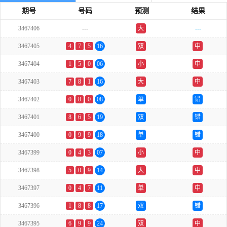
期号
号码
预测
结果
3467406
---
大
---
3467405
4
7
5
16
双
中
3467404
1
5
0
06
小
中
3467403
7
8
1
16
大
中
3467402
0
8
0
08
单
错
3467401
8
6
5
19
双
错
3467400
0
9
9
18
单
错
3467399
0
4
3
07
小
中
3467398
5
0
9
14
大
中
3467397
0
4
7
11
单
中
3467396
1
8
8
17
双
错
3467395
6
9
9
24
双
中