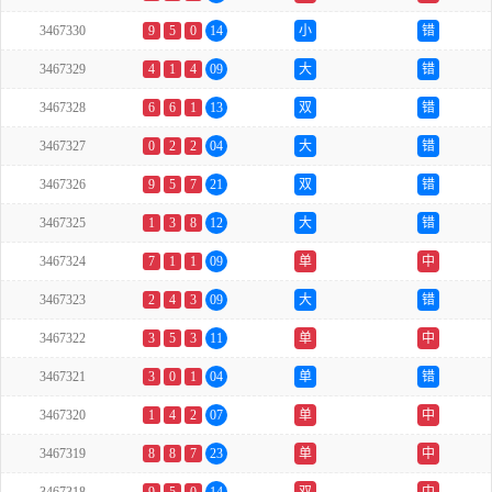
3467330
9
5
0
14
小
错
3467329
4
1
4
09
大
错
3467328
6
6
1
13
双
错
3467327
0
2
2
04
大
错
3467326
9
5
7
21
双
错
3467325
1
3
8
12
大
错
3467324
7
1
1
09
单
中
3467323
2
4
3
09
大
错
3467322
3
5
3
11
单
中
3467321
3
0
1
04
单
错
3467320
1
4
2
07
单
中
3467319
8
8
7
23
单
中