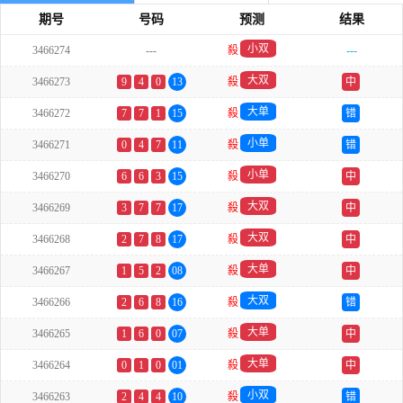
期号
号码
预测
结果
小双
3466274
---
殺
---
大双
3466273
9
4
0
13
殺
中
大单
3466272
7
7
1
15
殺
错
小单
3466271
0
4
7
11
殺
错
小单
3466270
6
6
3
15
殺
中
大双
3466269
3
7
7
17
殺
中
大双
3466268
2
7
8
17
殺
中
大单
3466267
1
5
2
08
殺
中
大双
3466266
2
6
8
16
殺
错
大单
3466265
1
6
0
07
殺
中
大单
3466264
0
1
0
01
殺
中
小双
3466263
2
4
4
10
殺
错