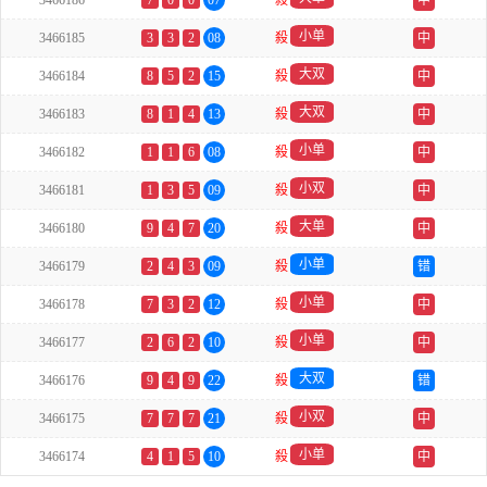
3466186
7
0
0
07
殺
中
小单
3466185
3
3
2
08
殺
中
大双
3466184
8
5
2
15
殺
中
大双
3466183
8
1
4
13
殺
中
小单
3466182
1
1
6
08
殺
中
小双
3466181
1
3
5
09
殺
中
大单
3466180
9
4
7
20
殺
中
小单
3466179
2
4
3
09
殺
错
小单
3466178
7
3
2
12
殺
中
小单
3466177
2
6
2
10
殺
中
大双
3466176
9
4
9
22
殺
错
小双
3466175
7
7
7
21
殺
中
小单
3466174
4
1
5
10
殺
中