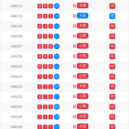
大单
3466211
9
9
2
20
殺
中
大双
3466210
6
9
1
16
殺
错
大双
3466209
4
3
5
12
殺
中
小单
3466208
8
7
2
17
殺
中
小双
3466207
8
5
8
21
殺
中
小单
3466206
4
6
8
18
殺
中
小双
3466205
0
5
6
11
殺
中
小双
3466204
5
1
3
09
殺
中
大单
3466203
1
7
1
09
殺
中
小单
3466202
4
7
6
17
殺
中
小单
3466201
1
5
2
08
殺
中
大单
3466200
3
3
4
10
殺
中
大双
3466199
1
7
7
15
殺
中