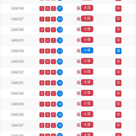
大双
3466198
5
0
2
07
殺
中
大双
3466197
2
2
1
05
殺
中
小单
3466196
8
5
5
18
殺
中
小单
3466195
4
4
2
10
殺
中
小单
3466194
2
6
5
13
殺
错
小单
3466193
5
0
1
06
殺
中
小双
3466192
2
9
9
20
殺
中
大单
3466191
6
5
5
16
殺
中
小单
3466190
8
2
2
12
殺
中
小双
3466189
1
9
8
18
殺
中
小双
3466188
5
6
9
20
殺
中
大单
3466187
8
6
2
16
殺
中
大单