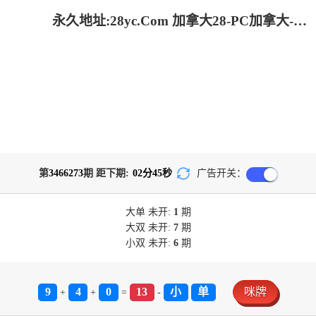
永久地址:28yc.Com 加拿大28-PC加拿大-加拿大pc预测结果走势|加拿大28预测开奖官网咪牌|加拿大预测28在线预测官网_专注研究!
第
3466273
期 距下期:
02
分
45
秒
广告开关：
大单
未开:
1
期
大双
未开:
7
期
小双
未开:
6
期
9
4
0
13
小
单
咪牌
+
+
=
-