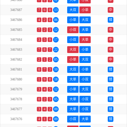
3467688
7
2
3
12
大单
小双
中
3467687
7
6
0
13
大双
小单
中
3467686
4
2
0
06
小单
大双
错
3467685
7
2
3
12
小双
大单
中
3467684
3
5
9
17
小双
大单
中
3467683
7
8
7
22
大双
小单
中
3467682
2
1
2
05
小单
大双
中
3467681
0
7
3
10
大双
小单
错
3467680
1
9
8
18
大单
小双
错
3467679
3
4
5
12
小单
大双
错
3467678
0
2
3
05
大单
小双
错
3467677
3
4
2
09
大单
小双
错
3467676
4
1
4
09
小双
大单
错