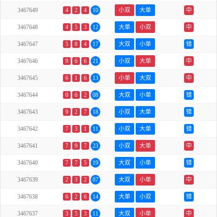
3467649
4
2
4
10
小双
大单
中
3467648
4
5
3
12
大单
小双
中
3467647
5
8
4
17
大双
小单
错
3467646
9
6
6
21
小双
大单
中
3467645
6
1
6
13
小单
大双
中
3467644
0
6
2
08
大双
小单
错
3467643
9
2
7
18
小双
大单
错
3467642
7
3
1
11
小双
大单
错
3467641
7
9
7
23
小双
大单
中
3467640
7
7
5
19
大双
小单
错
3467639
2
3
2
07
大双
小单
中
3467638
6
2
6
14
大单
小双
错
3467637
3
5
3
11
大双
小单
中