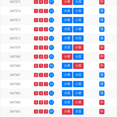
3467675
1
0
6
07
小单
大双
中
3467674
1
8
7
16
大单
小双
错
3467673
1
8
4
13
大单
小双
错
3467672
1
5
2
08
大双
小单
错
3467671
7
0
8
15
小单
大双
错
3467670
1
3
3
07
大双
小单
中
3467669
1
4
0
05
小单
大双
中
3467668
0
5
3
08
大单
小双
中
3467667
8
1
3
12
小单
大双
错
3467666
8
3
7
18
大单
小双
错
3467665
3
4
5
12
大双
小单
错
3467664
4
9
0
13
大双
小单
中
3467663
3
1
5
09
小单
大双
中