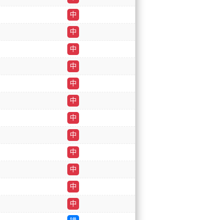
中
中
中
中
中
中
中
中
中
中
中
中