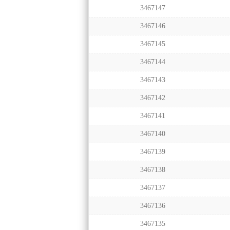
3467147
3467146
3467145
3467144
3467143
3467142
3467141
3467140
3467139
3467138
3467137
3467136
3467135