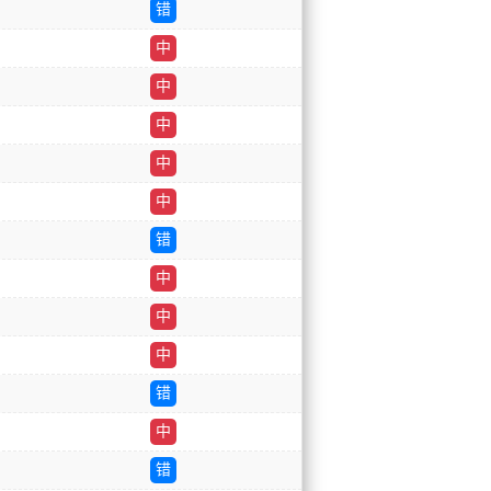
错
中
中
中
中
中
错
中
中
中
错
中
错