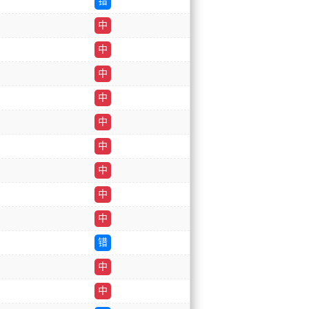
错
中
中
中
中
中
中
中
中
中
错
中
中