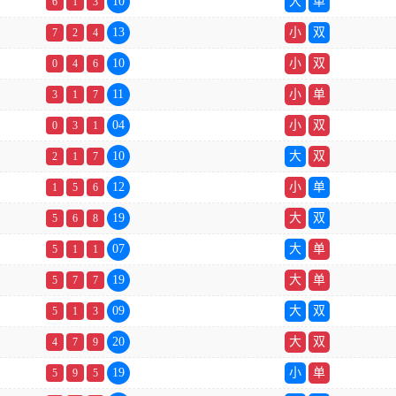
10
大
单
6
1
3
13
小
双
7
2
4
10
小
双
0
4
6
11
小
单
3
1
7
04
小
双
0
3
1
10
大
双
2
1
7
12
小
单
1
5
6
19
大
双
5
6
8
07
大
单
5
1
1
19
大
单
5
7
7
09
大
双
5
1
3
20
大
双
4
7
9
19
小
单
5
9
5