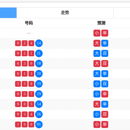
走势
号码
预测
---
小
单
14
大
单
8
2
4
11
大
双
8
2
1
18
大
双
6
3
9
10
大
单
6
1
3
19
小
双
5
5
9
19
小
单
9
3
7
14
大
单
9
0
5
16
小
双
9
3
4
01
小
单
1
0
0