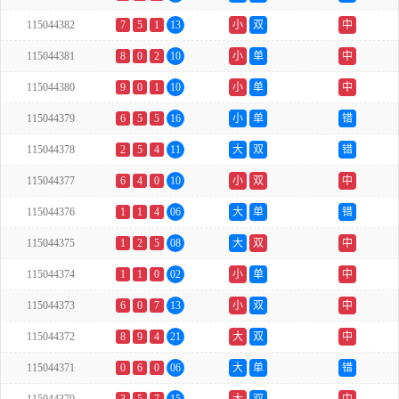
115044382
7
5
1
13
小
双
中
115044381
8
0
2
10
小
单
中
115044380
9
0
1
10
小
单
中
115044379
6
5
5
16
小
单
错
115044378
2
5
4
11
大
双
错
115044377
6
4
0
10
小
双
中
115044376
1
1
4
06
大
单
错
115044375
1
2
5
08
大
双
中
115044374
1
1
0
02
小
单
中
115044373
6
0
7
13
小
双
中
115044372
8
9
4
21
大
双
中
115044371
0
6
0
06
大
单
错