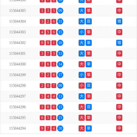
115044306
1
7
2
10
大
双
中
115044305
1
3
5
09
大
单
中
115044304
3
2
6
11
大
双
错
115044303
4
5
6
15
小
单
中
115044302
0
9
1
10
大
单
错
115044301
3
7
3
13
大
单
中
115044300
7
6
1
14
大
单
中
115044299
7
2
8
17
小
单
中
115044298
2
0
7
09
小
双
中
115044297
5
4
4
13
大
单
中
115044296
1
8
6
15
大
双
中
115044295
6
5
4
15
大
单
中
115044294
9
7
4
20
大
单
中