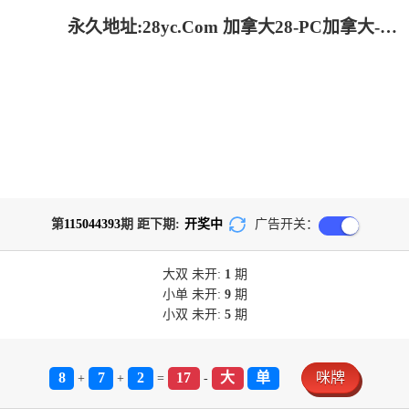
永久地址:28yc.Com 加拿大28-PC加拿大-加拿大pc预测结果走势|加拿大28预测开奖官网咪牌|加拿大预测28在线预测官网_专注研究!
第
115044393
期 距下期:
开奖中
广告开关：
大双
未开:
1
期
小单
未开:
9
期
小双
未开:
5
期
8
7
2
17
大
单
咪牌
+
+
=
-